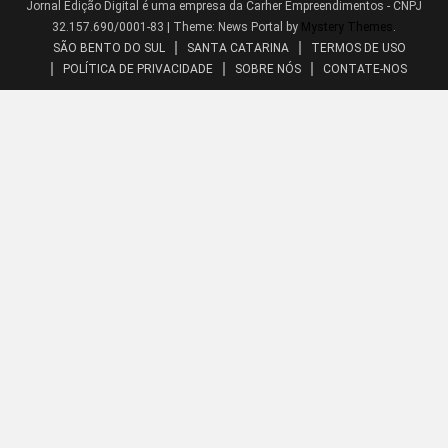
Jornal Edição Digital é uma empresa da Carher Empreendimentos - CNPJ
32.157.690/0001-83
|
Theme: News Portal by
Mystery Themes
.
SÃO BENTO DO SUL
SANTA CATARINA
TERMOS DE USO
POLÍTICA DE PRIVACIDADE
SOBRE NÓS
CONTATE-NOS