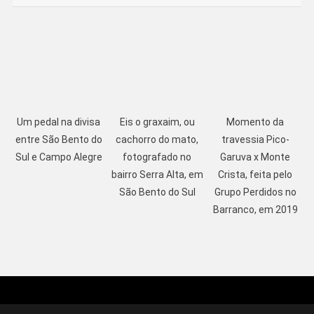
Um pedal na divisa
Eis o graxaim, ou
Momento da
entre São Bento do
cachorro do mato,
travessia Pico-
Sul e Campo Alegre
fotografado no
Garuva x Monte
bairro Serra Alta, em
Crista, feita pelo
São Bento do Sul
Grupo Perdidos no
Barranco, em 2019