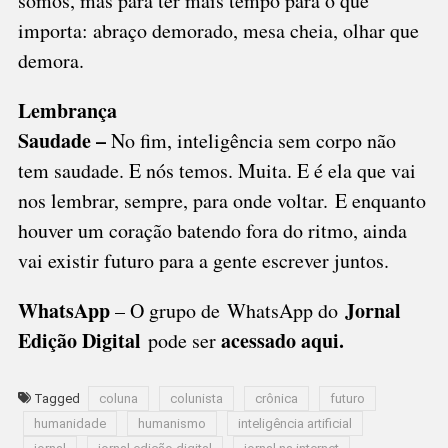
somos, mas para ter mais tempo para o que
importa: abraço demorado, mesa cheia, olhar que
demora.
Lembrança
Saudade –
No fim, inteligência sem corpo não
tem saudade. E nós temos. Muita. E é ela que vai
nos lembrar, sempre, para onde voltar. E enquanto
houver um coração batendo fora do ritmo, ainda
vai existir futuro para a gente escrever juntos.
WhatsApp
Jornal
– O grupo de WhatsApp do
Edição Digital
acessado aqui
.
pode ser
Tagged
coluna
colunista
crônica
futuro
humanidade
humanismo
inteligência artificial