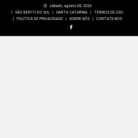
Skip
sábado, agosto 08, 2026
to
SÃO BENTO DO SUL
SANTA CATARINA
TERMOS DE USO
content
POLÍTICA DE PRIVACIDADE
SOBRE NÓS
CONTATE-NOS