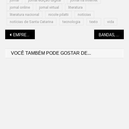
jornal
jornal edição digital
jornal na internet
jornal online
jornal virtual
literatura
literatura nacional
nicole pilatti
notícias
notícias de Santa Catarina
tecnologia
texto
vida
Navegação
EMPRESA MUNICIPAL DE HABITAÇÃO RECUPERA MAIS DE R$ 1 MILHÃO
BANDAS, OITAVAS DA COPA, KARAOKÊ, CARNE ASSADA E CERVEJA GELADA NO BECO!
VOCÊ TAMBÉM PODE GOSTAR DE...
de
Post