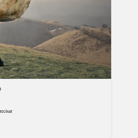
O
recisar