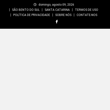
Skip
domingo, agosto 09, 2026
to
SÃO BENTO DO SUL
SANTA CATARINA
TERMOS DE USO
content
POLÍTICA DE PRIVACIDADE
SOBRE NÓS
CONTATE-NOS