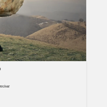
O
recisar