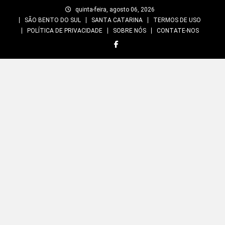
Skip
quinta-feira, agosto 06, 2026
to
SÃO BENTO DO SUL
SANTA CATARINA
TERMOS DE USO
content
POLÍTICA DE PRIVACIDADE
SOBRE NÓS
CONTATE-NOS