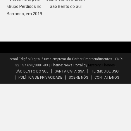
Grupo Perdidos no
São Bento do Sul
Barranco, em 2019
Jornal Edição Digital é uma empresa da Carher Empreendimentos - CNPJ
32.157.690/0001-83
|
Theme: News Portal by
Mystery Themes
.
SÃO BENTO DO SUL
SANTA CATARINA
TERMOS DE USO
POLÍTICA DE PRIVACIDADE
SOBRE NÓS
CONTATE-NOS