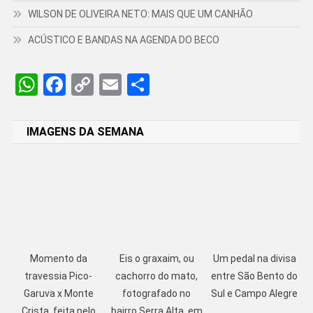
WILSON DE OLIVEIRA NETO: MAIS QUE UM CANHÃO
ACÚSTICO E BANDAS NA AGENDA DO BECO
WhatsApp
Facebook
Copy
Email
Share
Link
IMAGENS DA SEMANA
Momento da
Eis o graxaim, ou
Um pedal na divisa
travessia Pico-
cachorro do mato,
entre São Bento do
Garuva x Monte
fotografado no
Sul e Campo Alegre
Crista, feita pelo
bairro Serra Alta, em