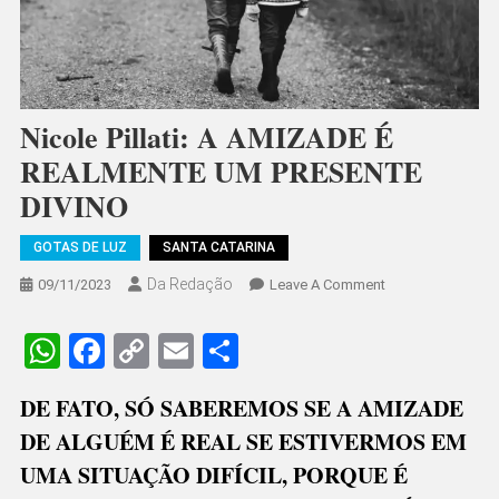
Nicole Pillati: A AMIZADE É
REALMENTE UM PRESENTE
DIVINO
GOTAS DE LUZ
SANTA CATARINA
Da Redação
On
09/11/2023
Leave A Comment
Nicole
Pillati:
WhatsApp
Facebook
Copy
Email
Share
A
Link
AMIZADE
DE FATO, SÓ SABEREMOS SE A AMIZADE
É
DE ALGUÉM É REAL SE ESTIVERMOS EM
REALMENTE
UM
UMA SITUAÇÃO DIFÍCIL, PORQUE É
PRESENTE