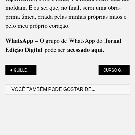
moldam. E eu sei que, no final, serei uma obra-
prima única, criada pelas minhas próprias mãos e
pelo meu próprio coração.
WhatsApp –
Jornal
O grupo de WhatsApp do
Edição Digital
acessado aqui
pode ser
.
Navegação
GUILLERME SLOMINSKY (“FRAGUIMENTOS”): A METAMORFOSE DE FRANZ KAFKA
CURSO GRATUITO VOLTADO PARA MULHERES EMPREENDEDORAS ANUNCIA INSCRIÇÕES
VOCÊ TAMBÉM PODE GOSTAR DE...
de
Post