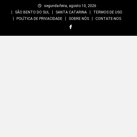
Skip
segunda-feira, agosto 10, 2026
to
SÃO BENTO DO SUL
SANTA CATARINA
TERMOS DE USO
content
POLÍTICA DE PRIVACIDADE
SOBRE NÓS
CONTATE-NOS