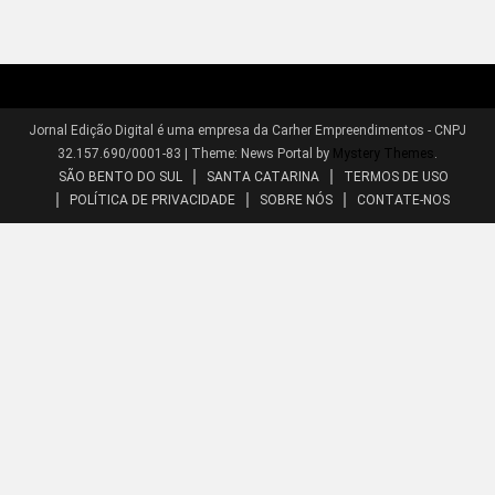
Jornal Edição Digital é uma empresa da Carher Empreendimentos - CNPJ
32.157.690/0001-83
|
Theme: News Portal by
Mystery Themes
.
SÃO BENTO DO SUL
SANTA CATARINA
TERMOS DE USO
POLÍTICA DE PRIVACIDADE
SOBRE NÓS
CONTATE-NOS