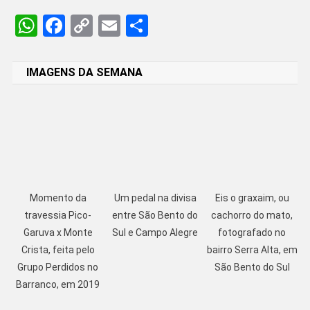
WhatsApp
Facebook
Copy
Email
Share
Link
IMAGENS DA SEMANA
Momento da
Um pedal na divisa
Eis o graxaim, ou
travessia Pico-
entre São Bento do
cachorro do mato,
Garuva x Monte
Sul e Campo Alegre
fotografado no
Crista, feita pelo
bairro Serra Alta, em
Grupo Perdidos no
São Bento do Sul
Barranco, em 2019