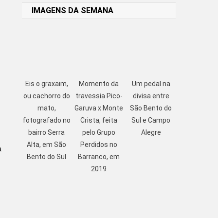
IMAGENS DA SEMANA
Eis o graxaim,
Momento da
Um pedal na
ou cachorro do
travessia Pico-
divisa entre
mato,
Garuva x Monte
São Bento do
fotografado no
Crista, feita
Sul e Campo
bairro Serra
pelo Grupo
Alegre
Alta, em São
Perdidos no
a
Bento do Sul
Barranco, em
2019