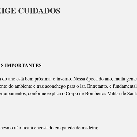
XIGE CUIDADOS
O
AS IMPORTANTES
A
a do ano está bem próxima: o inverno. Nessa época do ano, muita gente
ADOS
nto do ambiente e traz aconchego para o lar. Entretanto, é fundamental
s equipamentos, conforme explica o Corpo de Bombeiros Militar de Sant
o mesmo não ficará encostado em parede de madeira;