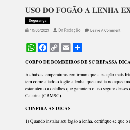
USO DO FOGÃO A LENHA E
Segurança
Da Redação
On
10/06/2023
Leave A Comment
USO
DO
WhatsApp
Facebook
Copy
Email
Share
FOGÃ
Link
A
CORPO DE BOMBEIROS DE SC REPASSA DIC
LENH
EXIGE
As baixas temperaturas confirmam que a estação mais fri
CUID
tem como aliado o fogão a lenha, que auxilia no aquecime
estar atento a detalhes que garantem o uso seguro desse
Catarina (CBMSC).
CONFIRA AS DICAS
1) Quando instalar seu fogão a lenha, certifique-se que 