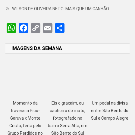
WILSON DE OLIVEIRA NETO: MAIS QUE UM CANHÃO
WhatsApp
Facebook
Copy
Email
Share
Link
IMAGENS DA SEMANA
Momento da
Eis o graxaim, ou
Um pedal na divisa
travessia Pico-
cachorro do mato,
entre São Bento do
Garuva x Monte
fotografado no
Sul e Campo Alegre
Crista, feita pelo
bairro Serra Alta, em
Grupo Perdidos no
São Bento do Sul