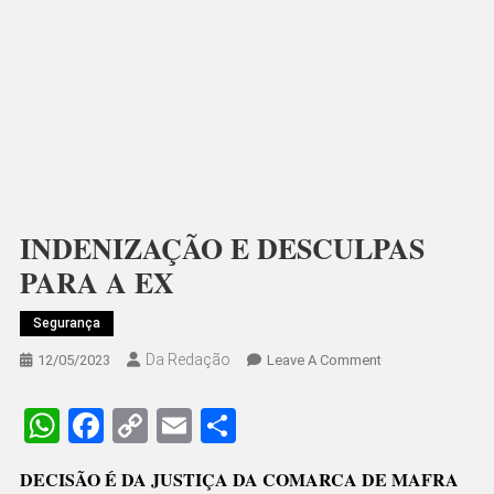
INDENIZAÇÃO E DESCULPAS
PARA A EX
Segurança
Da Redação
On
12/05/2023
Leave A Comment
INDENIZAÇÃO
E
WhatsApp
Facebook
Copy
Email
Share
DESCULPAS
Link
PARA
DECISÃO É DA JUSTIÇA DA COMARCA DE MAFRA
A