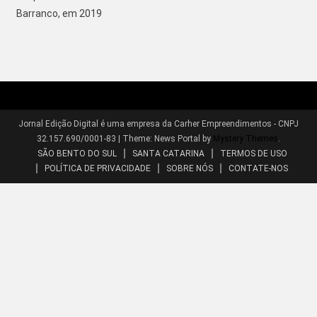
Barranco, em 2019
Jornal Edição Digital é uma empresa da Carher Empreendimentos - CNPJ
32.157.690/0001-83
|
Theme: News Portal by
Mystery Themes
.
SÃO BENTO DO SUL
SANTA CATARINA
TERMOS DE USO
POLÍTICA DE PRIVACIDADE
SOBRE NÓS
CONTATE-NOS