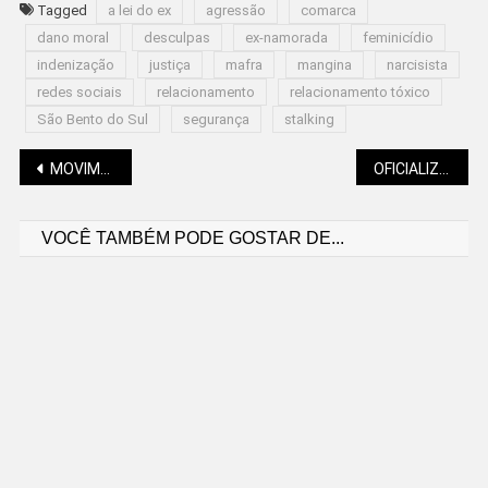
Tagged
a lei do ex
agressão
comarca
dano moral
desculpas
ex-namorada
feminicídio
indenização
justiça
mafra
mangina
narcisista
redes sociais
relacionamento
relacionamento tóxico
São Bento do Sul
segurança
stalking
Navegação
MOVIMENTAÇÃO NO PORTO DE SÃO FRANCISCO BATE RECORDE
OFICIALIZADOS R$ 7,3 BILHÕES PARA O PISO DA ENFERMAGEM
VOCÊ TAMBÉM PODE GOSTAR DE...
de
Post