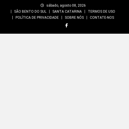
Skip
sábado, agosto 08, 2026
to
SÃO BENTO DO SUL
SANTA CATARINA
TERMOS DE USO
content
POLÍTICA DE PRIVACIDADE
SOBRE NÓS
CONTATE-NOS