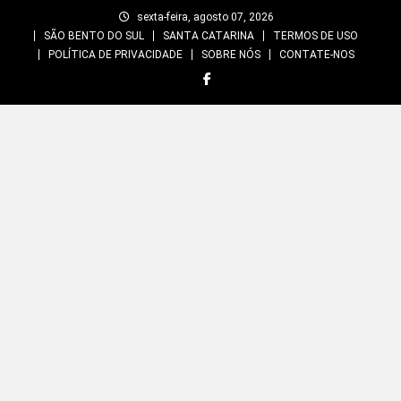
Skip
sexta-feira, agosto 07, 2026
to
SÃO BENTO DO SUL
SANTA CATARINA
TERMOS DE USO
content
POLÍTICA DE PRIVACIDADE
SOBRE NÓS
CONTATE-NOS