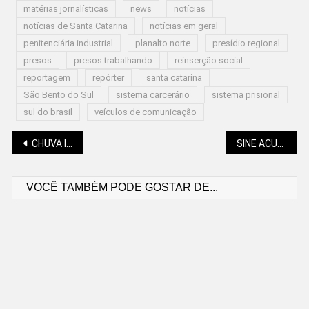
matérias jornalísticas
news
notícias
notícias de Santa Catarina
notícias em geral
penitenciária industrial
planalto norte
presídio regional
presos
presos trabalhando
reinserção social
reportagem
repórter
santa catarina
São Bento do Sul
sistema carcerário
sistema prisional
sul do brasil
veículos de comunicação
Navegação
CHUVA INTENSA E VENTOS CAUSAM ESTRAGOS EM SÃO BENTO DO SUL
SINE ACUMULA 8,8 MIL VAGAS, DENTRE AS QUAIS MAIS DE 100 EM SÃO BENTO
VOCÊ TAMBÉM PODE GOSTAR DE...
de
Post