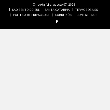
Skip
sexta-feira, agosto 07, 2026
to
SÃO BENTO DO SUL
SANTA CATARINA
TERMOS DE USO
content
POLÍTICA DE PRIVACIDADE
SOBRE NÓS
CONTATE-NOS