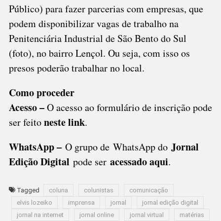
Público) para fazer parcerias com empresas, que
podem disponibilizar vagas de trabalho na
Penitenciária Industrial de São Bento do Sul
(foto), no bairro Lençol. Ou seja, com isso os
presos poderão trabalhar no local.
Como proceder
Acesso –
O acesso ao formulário de inscrição pode
neste link
ser feito
.
WhatsApp –
Jornal
O grupo de WhatsApp do
Edição Digital
acessado aqui
pode ser
.
Tagged
coluna
colunistas
comunicação
elvis lozeiko
imprensa
jornal
jornal edição digital
jornal na internet
jornal online
jornal virtual
matérias