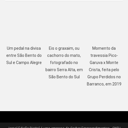
Um pedal na divisa
Eis o graxaim, ou
Momento da
entre São Bento do
cachorro do mato,
travessia Pico-
Sul e Campo Alegre
fotografado no
Garuva x Monte
bairro Serra Alta, em
Crista, feita pelo
São Bento do Sul
Grupo Perdidos no
Barranco, em 2019