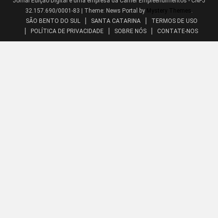
Jornal Edição Digital é uma empresa da Carher Empreendimentos - CNPJ
32.157.690/0001-83
|
Theme: News Portal by
Mystery Themes
.
SÃO BENTO DO SUL
SANTA CATARINA
TERMOS DE USO
POLÍTICA DE PRIVACIDADE
SOBRE NÓS
CONTATE-NOS