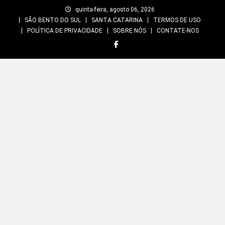
Skip
quinta-feira, agosto 06, 2026
to
SÃO BENTO DO SUL
SANTA CATARINA
TERMOS DE USO
content
POLÍTICA DE PRIVACIDADE
SOBRE NÓS
CONTATE-NOS