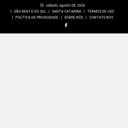
Skip
sábado, agosto 08, 2026
to
SÃO BENTO DO SUL
SANTA CATARINA
TERMOS DE USO
content
POLÍTICA DE PRIVACIDADE
SOBRE NÓS
CONTATE-NOS