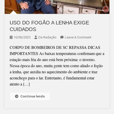
USO DO FOGÃO A LENHA EXIGE
CUIDADOS
On
10/06/2023
Da Redação
Leave A Comment
USO
CORPO DE BOMBEIROS DE SC REPASSA DICAS
DO
IMPORTANTES As baixas temperaturas confirmam que a
FOGÃO
estação mais fria do ano está bem próxima: o inverno.
A
Nessa época do ano, muita gente tem como aliado o fogão
LENHA
a lenha, que auxilia no aquecimento do ambiente e traz
EXIGE
aconchego para o lar. Entretanto, é fundamental estar
CUIDADOS
atento a […]
Continue lendo