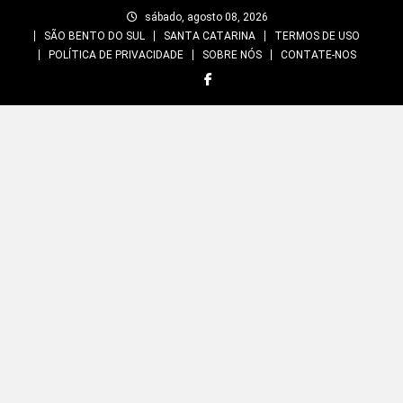
Skip
sábado, agosto 08, 2026
to
SÃO BENTO DO SUL
SANTA CATARINA
TERMOS DE USO
content
POLÍTICA DE PRIVACIDADE
SOBRE NÓS
CONTATE-NOS