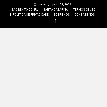
Skip
sábado, agosto 08, 2026
to
SÃO BENTO DO SUL
SANTA CATARINA
TERMOS DE USO
content
POLÍTICA DE PRIVACIDADE
SOBRE NÓS
CONTATE-NOS