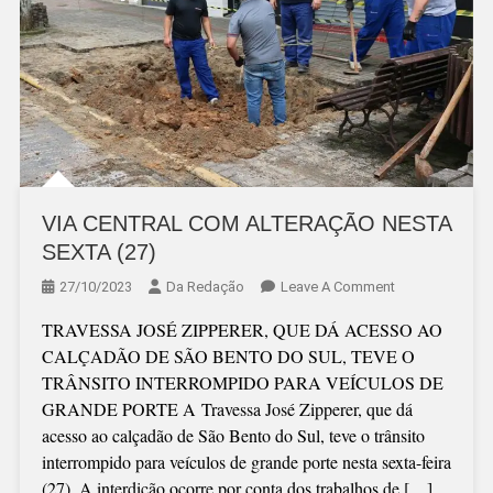
VIA CENTRAL COM ALTERAÇÃO NESTA
SEXTA (27)
On
27/10/2023
Da Redação
Leave A Comment
VIA
TRAVESSA JOSÉ ZIPPERER, QUE DÁ ACESSO AO
CENTRAL
CALÇADÃO DE SÃO BENTO DO SUL, TEVE O
COM
TRÂNSITO INTERROMPIDO PARA VEÍCULOS DE
ALTERAÇÃO
GRANDE PORTE A Travessa José Zipperer, que dá
NESTA
acesso ao calçadão de São Bento do Sul, teve o trânsito
SEXTA
interrompido para veículos de grande porte nesta sexta-feira
(27)
(27). A interdição ocorre por conta dos trabalhos de […]