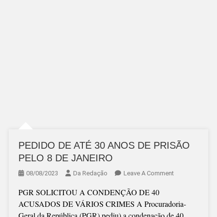
PEDIDO DE ATÉ 30 ANOS DE PRISÃO
PELO 8 DE JANEIRO
On
08/08/2023
Da Redação
Leave A Comment
PEDIDO
PGR SOLICITOU A CONDENÇÃO DE 40
DE
ACUSADOS DE VÁRIOS CRIMES A Procuradoria-
ATÉ
Geral da República (PGR) pediu) a condenação de 40