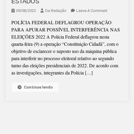
ESTADOS
On
09/08/2023
Da Redação
Leave A Comment
PF
POLÍCIA FEDERAL DEFLAGROU OPERAÇÃO
AGE
PARA APURAR POSSÍVEL INTERFERÊNCIA NAS
EM
ELEIÇÕES 2022 A Polícia Federal deflagrou nesta
SC
quarta-feira (9) a operação “Constituição Cidadã”, com o
E
objetivo de esclarecer o suposto uso da máquina pública
EM
para interferir no processo eleitoral relativo ao segundo
OUTROS
turno das eleições presidenciais de 2022. De acordo com
ESTADOS
as investigações, integrantes da Polícia […]
Continue lendo