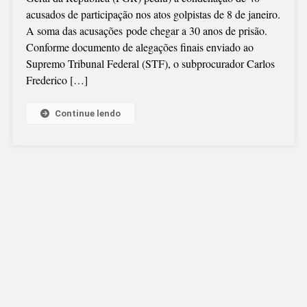
30
acusados de participação nos atos golpistas de 8 de janeiro.
ANOS
A soma das acusações pode chegar a 30 anos de prisão.
DE
Conforme documento de alegações finais enviado ao
PRISÃO
Supremo Tribunal Federal (STF), o subprocurador Carlos
PELO
Frederico […]
8
DE
JANEIRO
Continue lendo