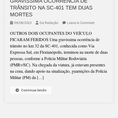
GRAVÍSSIMA OCORRÊNCIA DE
TRÂNSITO NA SC-401 TEM DUAS
MORTES
On
09/08/2023
Da Redação
Leave A Comment
GRAVÍSSIMA
OUTROS DOIS OCUPANTES DO VEÍCULO
OCORRÊNCIA
FICARAM FERIDOS Uma gravíssima ocorrência de
DE
trânsito no km 32 da SC-401, conhecida como Via
TRÂNSITO
Expressa Sul, em Florianópolis, terminou na morte de duas
NA
pessoas, conforme a Polícia Militar Rodoviária
SC-
(PMRv/SC). Na chegada da viatura, já estavam presentes
401
na cena, dando apoio na sinalização, guarnições da Polícia
TEM
Militar (PM) da […]
DUAS
MORTES
Continue lendo