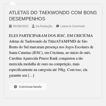
ATLETAS DO TAEKWONDO COM BONS
DESEMPENHOS
On
09/08/2023
Da Redação
Leave A Comment
ATLETAS
ELES PARTICIPARAM DOS JESC, EM CRICIÚMA
DO
Atletas de Taekwondo da Titãs/ATAM/FMD de São
TAEKWONDO
Bento do Sul marcaram presença nos Jogos Escolares de
COM
Santa Catarina (JESC), em Criciúma, no início do mês.
BONS
Carolina Aparecida Pruess Rank conquistou a tão
DESEMPENHO
merecida medalha de ouro na competição, mais
especificamente na categoria até 59kg. Com isso, ela
garantiu seu […]
Continue lendo