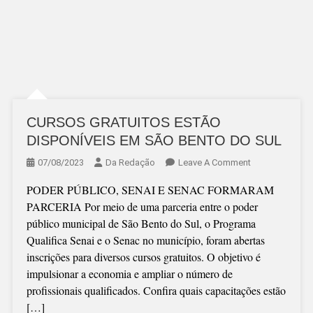
CURSOS GRATUITOS ESTÃO
DISPONÍVEIS EM SÃO BENTO DO SUL
On
07/08/2023
Da Redação
Leave A Comment
CURSOS
PODER PÚBLICO, SENAI E SENAC FORMARAM
GRATUITOS
PARCERIA Por meio de uma parceria entre o poder
ESTÃO
público municipal de São Bento do Sul, o Programa
DISPONÍVEIS
Qualifica Senai e o Senac no município, foram abertas
EM
inscrições para diversos cursos gratuitos. O objetivo é
SÃO
impulsionar a economia e ampliar o número de
BENTO
profissionais qualificados. Confira quais capacitações estão
DO
[…]
SUL