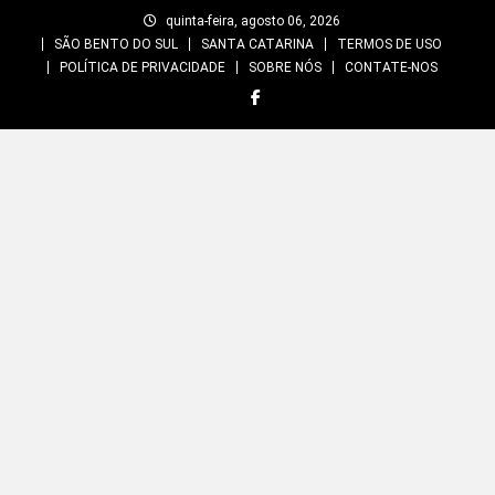
Skip
quinta-feira, agosto 06, 2026
to
SÃO BENTO DO SUL
SANTA CATARINA
TERMOS DE USO
content
POLÍTICA DE PRIVACIDADE
SOBRE NÓS
CONTATE-NOS