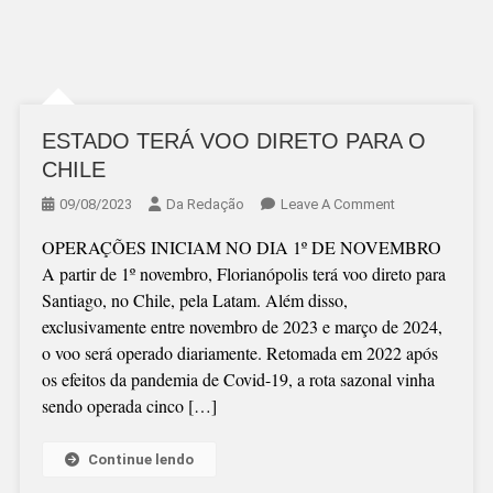
ESTADO TERÁ VOO DIRETO PARA O
CHILE
On
09/08/2023
Da Redação
Leave A Comment
ESTADO
OPERAÇÕES INICIAM NO DIA 1º DE NOVEMBRO
TERÁ
A partir de 1º novembro, Florianópolis terá voo direto para
VOO
Santiago, no Chile, pela Latam. Além disso,
DIRETO
exclusivamente entre novembro de 2023 e março de 2024,
PARA
o voo será operado diariamente. Retomada em 2022 após
O
os efeitos da pandemia de Covid-19, a rota sazonal vinha
CHILE
sendo operada cinco […]
Continue lendo