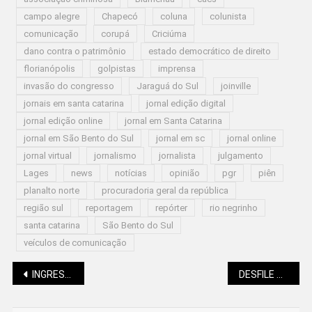
campo alegre
Chapecó
coluna
colunista
comunicação
corupá
Criciúma
dano contra o patrimônio
estado democrático de direito
florianópolis
golpistas
imprensa
invasão do congresso
Jaraguá do Sul
joinville
jornais em santa catarina
jornal edição digital
jornal edição online
jornal em Santa Catarina
jornal em São Bento do Sul
jornal em sc
jornal online
jornal virtual
jornalismo
jornalista
julgamento
Lages
news
notícias
opinião
pgr
piên
planalto norte
procuradoria geral da república
região sul
reportagem
repórter
rio negrinho
santa catarina
São Bento do Sul
veículos de comunicação
Navegação
INGRESSOS PARA A “NOITE DO CHORO” SEGUEM À VENDA
DESFILE DE 7 DE SETEMBRO COM NORMAS DEFINIDAS