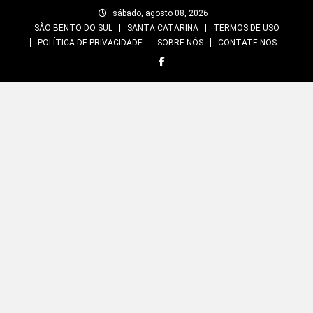
Skip
sábado, agosto 08, 2026
to
SÃO BENTO DO SUL
SANTA CATARINA
TERMOS DE USO
content
POLÍTICA DE PRIVACIDADE
SOBRE NÓS
CONTATE-NOS