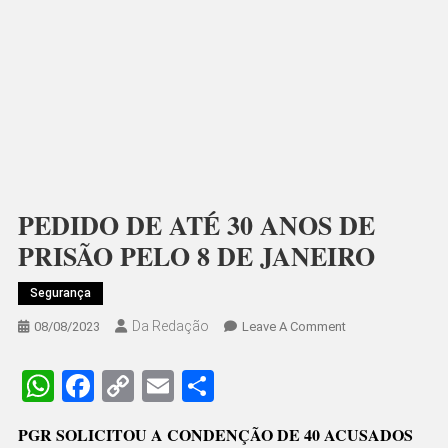
PEDIDO DE ATÉ 30 ANOS DE
PRISÃO PELO 8 DE JANEIRO
Segurança
Da Redação
On
08/08/2023
Leave A Comment
PEDIDO
DE
WhatsApp
Facebook
Copy
Email
Share
ATÉ
Link
30
PGR SOLICITOU A CONDENÇÃO DE 40 ACUSADOS
ANOS