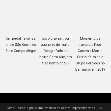
Um pedal na divisa
Eis o graxaim, ou
Momento da
entre São Bento do
cachorro do mato,
travessia Pico-
Sul e Campo Alegre
fotografado no
Garuva x Monte
bairro Serra Alta, em
Crista, feita pelo
São Bento do Sul
Grupo Perdidos no
Barranco, em 2019
Jornal Edição Digital é uma empresa da Carher Empreendimentos - CNPJ