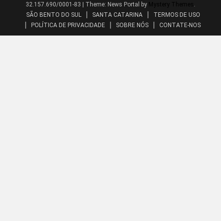
32.157.690/0001-83
|
Theme: News Portal by
Mystery Themes
.
SÃO BENTO DO SUL
SANTA CATARINA
TERMOS DE USO
POLÍTICA DE PRIVACIDADE
SOBRE NÓS
CONTATE-NOS