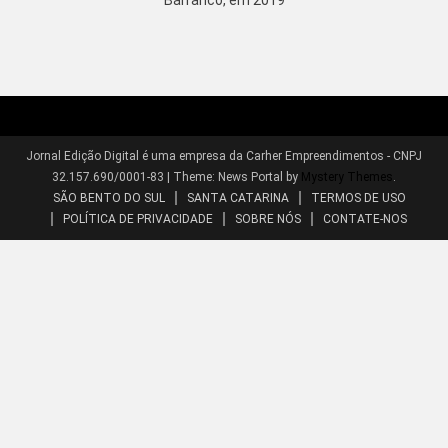
Barranco, em 2019
Jornal Edição Digital é uma empresa da Carher Empreendimentos - CNPJ
32.157.690/0001-83
|
Theme: News Portal by
Mystery Themes
.
SÃO BENTO DO SUL
SANTA CATARINA
TERMOS DE USO
POLÍTICA DE PRIVACIDADE
SOBRE NÓS
CONTATE-NOS