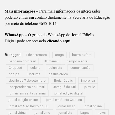
Mais informações –
Para mais informações os interessados
poderão entrar em contato diretamente na Secretaria de Educação
por meio do telefone 3635-1014.
WhatsApp –
O grupo de WhatsApp do Jornal Edição
clicando aqui.
Digital pode ser acessado
Tagged
7 de setembro
artigo
bairro oxford
bandeira do brasil
Blumenau
campo alegre
Chapecó
coluna
colunista
comunicação
corupá
Criciúma
desfile cívico
desfile de 7 de setembro
florianópolis
imprensa
independência do Brasil
Jaraguá do Sul
joinville
jornais em santa catarina
jornal edição digital
jornal edição online
jornal em Santa Catarina
jornal em São Bento do Sul
jornal em sc
jornal online
jornal virtual
jornalismo
jornalista
Lages
news