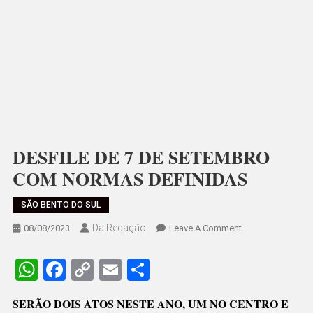
DESFILE DE 7 DE SETEMBRO
COM NORMAS DEFINIDAS
SÃO BENTO DO SUL
Da Redação
On
08/08/2023
Leave A Comment
DESFILE
DE
WhatsApp
Facebook
Copy
Email
Share
7
Link
DE
SERÃO DOIS ATOS NESTE ANO, UM NO CENTRO E
SETEMBRO