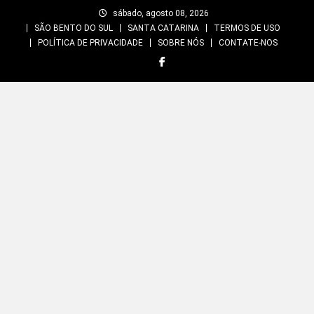
Skip
sábado, agosto 08, 2026
to
SÃO BENTO DO SUL
SANTA CATARINA
TERMOS DE USO
content
POLÍTICA DE PRIVACIDADE
SOBRE NÓS
CONTATE-NOS