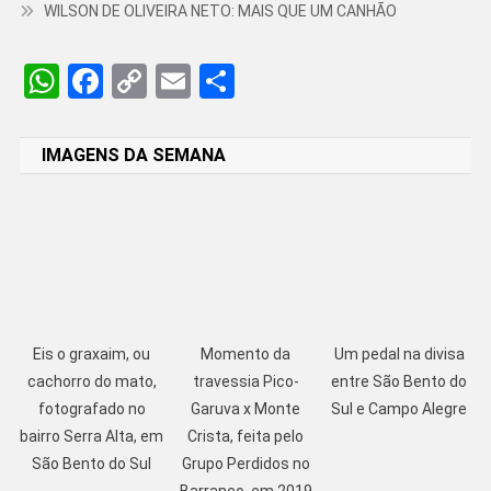
WILSON DE OLIVEIRA NETO: MAIS QUE UM CANHÃO
WhatsApp
Facebook
Copy
Email
Share
Link
IMAGENS DA SEMANA
Eis o graxaim, ou
Momento da
Um pedal na divisa
cachorro do mato,
travessia Pico-
entre São Bento do
fotografado no
Garuva x Monte
Sul e Campo Alegre
bairro Serra Alta, em
Crista, feita pelo
São Bento do Sul
Grupo Perdidos no