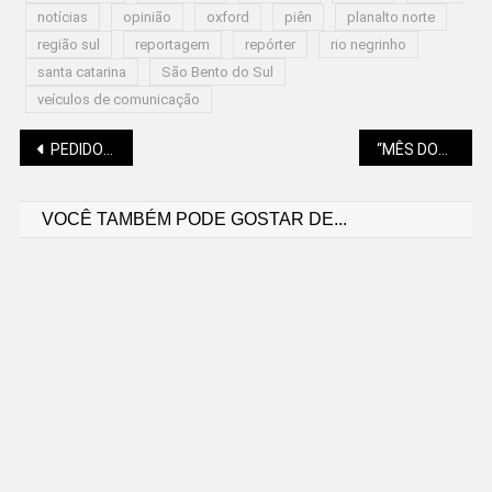
notícias
opinião
oxford
piên
planalto norte
região sul
reportagem
repórter
rio negrinho
santa catarina
São Bento do Sul
veículos de comunicação
Navegação
PEDIDO DE ATÉ 30 ANOS DE PRISÃO PELO 8 DE JANEIRO
“MÊS DOS NÚCLEOS” IMPULSIONA MICRO E PEQUENAS EMPRESAS EM SC
VOCÊ TAMBÉM PODE GOSTAR DE...
de
Post