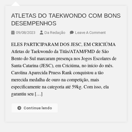
ATLETAS DO TAEKWONDO COM BONS
DESEMPENHOS
On
09/08/2023
Da Redação
Leave A Comment
ATLETAS
ELES PARTICIPARAM DOS JESC, EM CRICIÚMA
DO
Atletas de Taekwondo da Titãs/ATAM/FMD de São
TAEKWONDO
Bento do Sul marcaram presença nos Jogos Escolares de
COM
Santa Catarina (JESC), em Criciúma, no início do mês.
BONS
Carolina Aparecida Pruess Rank conquistou a tão
DESEMPENHO
merecida medalha de ouro na competição, mais
especificamente na categoria até 59kg. Com isso, ela
garantiu seu […]
Continue lendo