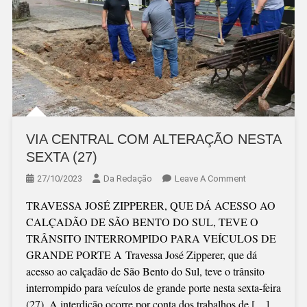
VIA CENTRAL COM ALTERAÇÃO NESTA
SEXTA (27)
On
27/10/2023
Da Redação
Leave A Comment
VIA
TRAVESSA JOSÉ ZIPPERER, QUE DÁ ACESSO AO
CENTRAL
CALÇADÃO DE SÃO BENTO DO SUL, TEVE O
COM
TRÂNSITO INTERROMPIDO PARA VEÍCULOS DE
ALTERAÇÃO
GRANDE PORTE A Travessa José Zipperer, que dá
NESTA
acesso ao calçadão de São Bento do Sul, teve o trânsito
SEXTA
interrompido para veículos de grande porte nesta sexta-feira
(27)
(27). A interdição ocorre por conta dos trabalhos de […]