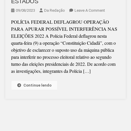
ESTADOS
On
09/08/2023
Da Redação
Leave A Comment
PF
POLÍCIA FEDERAL DEFLAGROU OPERAÇÃO
AGE
PARA APURAR POSSÍVEL INTERFERÊNCIA NAS
EM
ELEIÇÕES 2022 A Polícia Federal deflagrou nesta
SC
quarta-feira (9) a operação “Constituição Cidadã”, com o
E
objetivo de esclarecer o suposto uso da máquina pública
EM
para interferir no processo eleitoral relativo ao segundo
OUTROS
turno das eleições presidenciais de 2022. De acordo com
ESTADOS
as investigações, integrantes da Polícia […]
Continue lendo