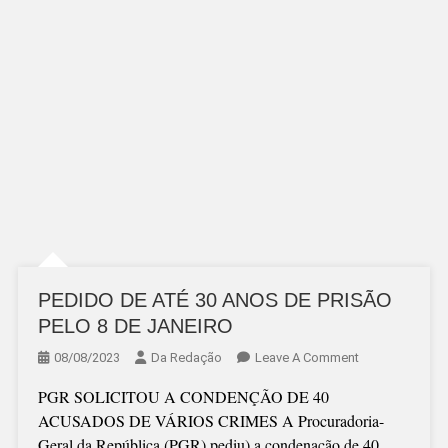
PEDIDO DE ATÉ 30 ANOS DE PRISÃO
PELO 8 DE JANEIRO
On
08/08/2023
Da Redação
Leave A Comment
PEDIDO
PGR SOLICITOU A CONDENÇÃO DE 40
DE
ACUSADOS DE VÁRIOS CRIMES A Procuradoria-
ATÉ
Geral da República (PGR) pediu) a condenação de 40