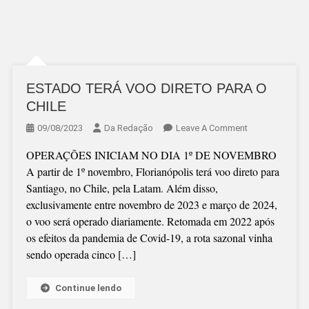
ESTADO TERÁ VOO DIRETO PARA O
CHILE
On
09/08/2023
Da Redação
Leave A Comment
ESTADO
OPERAÇÕES INICIAM NO DIA 1º DE NOVEMBRO
TERÁ
A partir de 1º novembro, Florianópolis terá voo direto para
VOO
Santiago, no Chile, pela Latam. Além disso,
DIRETO
exclusivamente entre novembro de 2023 e março de 2024,
PARA
o voo será operado diariamente. Retomada em 2022 após
O
os efeitos da pandemia de Covid-19, a rota sazonal vinha
CHILE
sendo operada cinco […]
Continue lendo