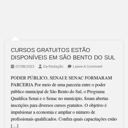
CURSOS GRATUITOS ESTÃO
DISPONÍVEIS EM SÃO BENTO DO SUL
On
07/08/2023
Da Redação
Leave A Comment
CURSOS
PODER PÚBLICO, SENAI E SENAC FORMARAM
GRATUITOS
PARCERIA Por meio de uma parceria entre o poder
ESTÃO
público municipal de São Bento do Sul, o Programa
DISPONÍVEIS
Qualifica Senai e o Senac no município, foram abertas
EM
inscrições para diversos cursos gratuitos. O objetivo é
SÃO
impulsionar a economia e ampliar o número de
BENTO
profissionais qualificados. Confira quais capacitações estão
DO
[…]
SUL