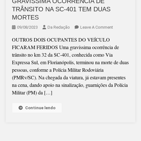
GRAVÍSSIMA OCORRÊNCIA DE
TRÂNSITO NA SC-401 TEM DUAS
MORTES
On
09/08/2023
Da Redação
Leave A Comment
GRAVÍSSIMA
OUTROS DOIS OCUPANTES DO VEÍCULO
OCORRÊNCIA
FICARAM FERIDOS Uma gravíssima ocorrência de
DE
trânsito no km 32 da SC-401, conhecida como Via
TRÂNSITO
Expressa Sul, em Florianópolis, terminou na morte de duas
NA
pessoas, conforme a Polícia Militar Rodoviária
SC-
(PMRv/SC). Na chegada da viatura, já estavam presentes
401
na cena, dando apoio na sinalização, guarnições da Polícia
TEM
Militar (PM) da […]
DUAS
MORTES
Continue lendo