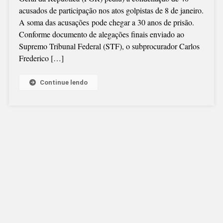
30
acusados de participação nos atos golpistas de 8 de janeiro.
ANOS
A soma das acusações pode chegar a 30 anos de prisão.
DE
Conforme documento de alegações finais enviado ao
PRISÃO
Supremo Tribunal Federal (STF), o subprocurador Carlos
PELO
Frederico […]
8
DE
JANEIRO
Continue lendo