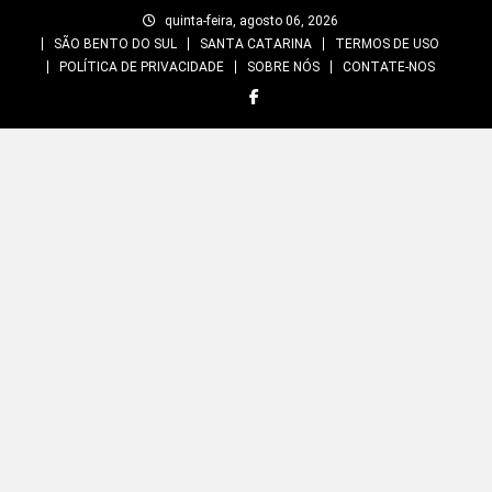
Skip
quinta-feira, agosto 06, 2026
to
SÃO BENTO DO SUL
SANTA CATARINA
TERMOS DE USO
content
POLÍTICA DE PRIVACIDADE
SOBRE NÓS
CONTATE-NOS