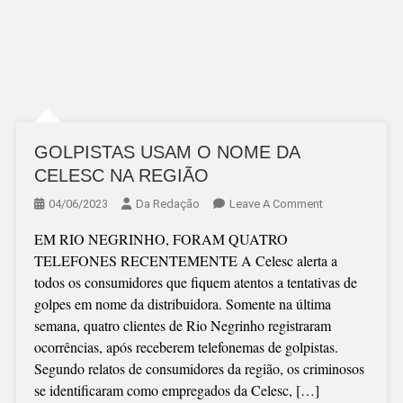
GOLPISTAS USAM O NOME DA
CELESC NA REGIÃO
On
04/06/2023
Da Redação
Leave A Comment
GOLPISTAS
EM RIO NEGRINHO, FORAM QUATRO
USAM
TELEFONES RECENTEMENTE A Celesc alerta a
O
todos os consumidores que fiquem atentos a tentativas de
NOME
golpes em nome da distribuidora. Somente na última
DA
semana, quatro clientes de Rio Negrinho registraram
CELESC
ocorrências, após receberem telefonemas de golpistas.
NA
Segundo relatos de consumidores da região, os criminosos
REGIÃO
se identificaram como empregados da Celesc, […]