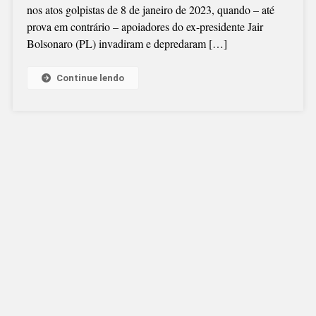
nos atos golpistas de 8 de janeiro de 2023, quando – até
1.246
prova em contrário – apoiadores do ex-presidente Jair
DENÚNCIAS
Bolsonaro (PL) invadiram e depredaram […]
ACEITAS
Continue lendo