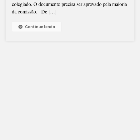
colegiado. O documento precisa ser aprovado pela maioria
AÇÃO
da comissão. De […]
DA
PRF
NO
Continue lendo
SEGUNDO
TURNO