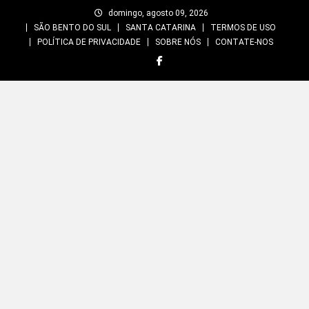
Skip
domingo, agosto 09, 2026
to
SÃO BENTO DO SUL
SANTA CATARINA
TERMOS DE USO
content
POLÍTICA DE PRIVACIDADE
SOBRE NÓS
CONTATE-NOS