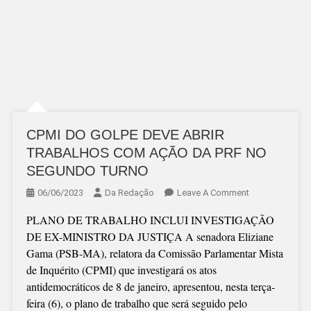
CPMI DO GOLPE DEVE ABRIR
TRABALHOS COM AÇÃO DA PRF NO
SEGUNDO TURNO
On
06/06/2023
Da Redação
Leave A Comment
CPMI
PLANO DE TRABALHO INCLUI INVESTIGAÇÃO
DO
DE EX-MINISTRO DA JUSTIÇA A senadora Eliziane
GOLPE
Gama (PSB-MA), relatora da Comissão Parlamentar Mista
DEVE
de Inquérito (CPMI) que investigará os atos
ABRIR
antidemocráticos de 8 de janeiro, apresentou, nesta terça-
TRABALHOS
feira (6), o plano de trabalho que será seguido pelo
COM