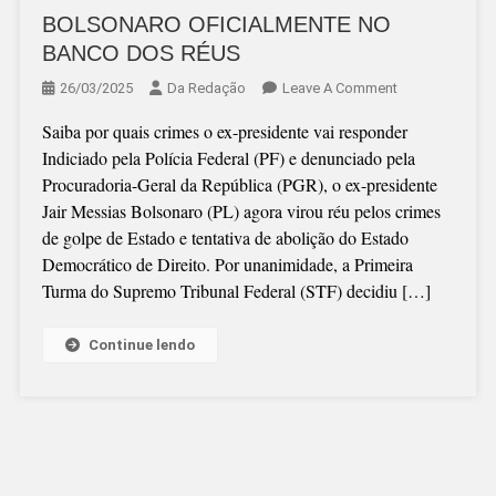
BOLSONARO OFICIALMENTE NO
BANCO DOS RÉUS
On
26/03/2025
Da Redação
Leave A Comment
BOLSONARO
Saiba por quais crimes o ex-presidente vai responder
OFICIALMENTE
Indiciado pela Polícia Federal (PF) e denunciado pela
NO
Procuradoria-Geral da República (PGR), o ex-presidente
BANCO
Jair Messias Bolsonaro (PL) agora virou réu pelos crimes
DOS
de golpe de Estado e tentativa de abolição do Estado
RÉUS
Democrático de Direito. Por unanimidade, a Primeira
Turma do Supremo Tribunal Federal (STF) decidiu […]
Continue lendo