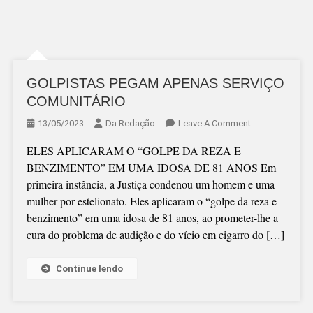
GOLPISTAS PEGAM APENAS SERVIÇO
COMUNITÁRIO
On
13/05/2023
Da Redação
Leave A Comment
GOLPISTAS
ELES APLICARAM O “GOLPE DA REZA E
PEGAM
BENZIMENTO” EM UMA IDOSA DE 81 ANOS Em
APENAS
primeira instância, a Justiça condenou um homem e uma
SERVIÇO
mulher por estelionato. Eles aplicaram o “golpe da reza e
COMUNITÁRIO
benzimento” em uma idosa de 81 anos, ao prometer-lhe a
cura do problema de audição e do vício em cigarro do […]
Continue lendo