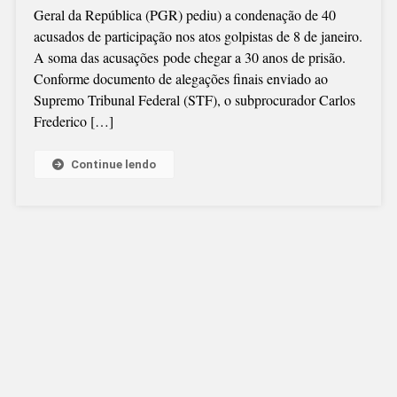
Geral da República (PGR) pediu) a condenação de 40
30
acusados de participação nos atos golpistas de 8 de janeiro.
ANOS
A soma das acusações pode chegar a 30 anos de prisão.
DE
Conforme documento de alegações finais enviado ao
PRISÃO
Supremo Tribunal Federal (STF), o subprocurador Carlos
PELO
Frederico […]
8
DE
JANEIRO
Continue lendo