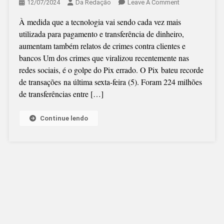
On
12/07/2024
Da Redação
Leave A Comment
ENTENDA
À medida que a tecnologia vai sendo cada vez mais
O
utilizada para pagamento e transferência de dinheiro,
“GOLPE
aumentam também relatos de crimes contra clientes e
DO
bancos Um dos crimes que viralizou recentemente nas
PIX
redes sociais, é o golpe do Pix errado. O Pix bateu recorde
ERRADO”
de transações na última sexta-feira (5). Foram 224 milhões
E
de transferências entre […]
SAIBA
COMO
NÃO
Continue lendo
SER
ENGANADO