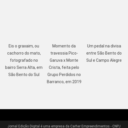
Eis o graxaim, ou
Momento da
Um pedal na divisa
cachorro do mato,
travessia Pico-
entre São Bento do
fotografado no
Garuva x Monte
Sul e Campo Alegre
bairro Serra Alta, em
Crista, feita pelo
São Bento do Sul
Grupo Perdidos no
Barranco, em 2019
Jornal Edição Digital é uma empresa da Carher Empreendimentos - CNPJ