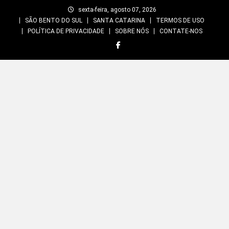
Skip
sexta-feira, agosto 07, 2026
to
SÃO BENTO DO SUL
SANTA CATARINA
TERMOS DE USO
content
POLÍTICA DE PRIVACIDADE
SOBRE NÓS
CONTATE-NOS