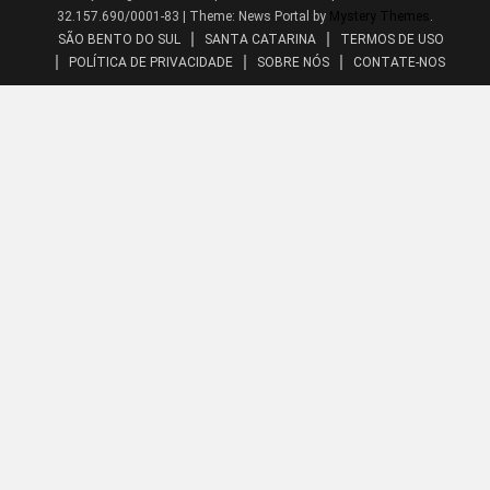
32.157.690/0001-83
|
Theme: News Portal by
Mystery Themes
.
SÃO BENTO DO SUL
SANTA CATARINA
TERMOS DE USO
POLÍTICA DE PRIVACIDADE
SOBRE NÓS
CONTATE-NOS