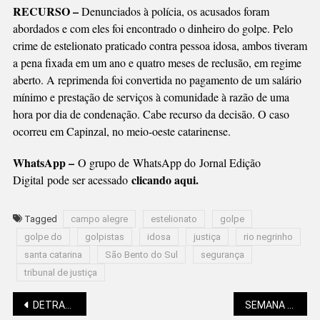
RECURSO –
Denunciados à polícia, os acusados foram
abordados e com eles foi encontrado o dinheiro do golpe. Pelo
crime de estelionato praticado contra pessoa idosa, ambos tiveram
a pena fixada em um ano e quatro meses de reclusão, em regime
aberto. A reprimenda foi convertida no pagamento de um salário
mínimo e prestação de serviços à comunidade à razão de uma
hora por dia de condenação. Cabe recurso da decisão. O caso
ocorreu em Capinzal, no meio-oeste catarinense.
WhatsApp –
O grupo de WhatsApp do Jornal Edição
clicando aqui.
Digital pode ser acessado
Tagged
campo alegre
estelionato
golpe
golpe do
golpistas
idosa
justiça
rio negrinho
santa catarina
São Bento do Sul
segurança
tribunal de justiça
Navegação
DETRAN COM ATENDIMENTO SEM AGENDAMENTO
SEMANA DO MEI DIVULGA PROGRAMAÇÃO