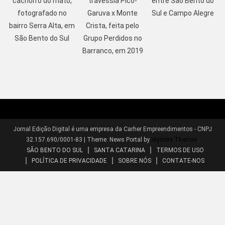
cachorro do mato,
travessia Pico-
entre São Bento do
fotografado no
Garuva x Monte
Sul e Campo Alegre
bairro Serra Alta, em
Crista, feita pelo
São Bento do Sul
Grupo Perdidos no
Barranco, em 2019
Jornal Edição Digital é uma empresa da Carher Empreendimentos - CNPJ
32.157.690/0001-83
|
Theme: News Portal by
Mystery Themes
.
SÃO BENTO DO SUL
SANTA CATARINA
TERMOS DE USO
POLÍTICA DE PRIVACIDADE
SOBRE NÓS
CONTATE-NOS