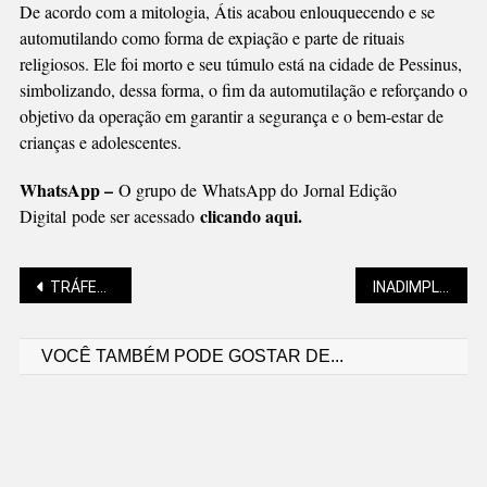
De acordo com a mitologia, Átis acabou enlouquecendo e se
automutilando como forma de expiação e parte de rituais
religiosos. Ele foi morto e seu túmulo está na cidade de Pessinus,
simbolizando, dessa forma, o fim da automutilação e reforçando o
objetivo da operação em garantir a segurança e o bem-estar de
crianças e adolescentes.
WhatsApp –
O grupo de WhatsApp do Jornal Edição
clicando aqui.
Digital pode ser acessado
Navegação
TRÁFEGO NAS VIAS CENTRAIS EXIGE ATENÇÃO
INADIMPLÊNCIA CAI PELA PRIMEIRA VEZ EM 2023, APONTA SERASA
VOCÊ TAMBÉM PODE GOSTAR DE...
de
Post