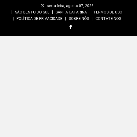
Skip
sexta-feira, agosto 07, 2026
to
SÃO BENTO DO SUL
SANTA CATARINA
TERMOS DE USO
content
POLÍTICA DE PRIVACIDADE
SOBRE NÓS
CONTATE-NOS