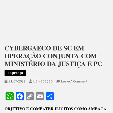
CYBERGAECO DE SC EM
OPERAÇÃO CONJUNTA COM
MINISTÉRIO DA JUSTIÇA E PC
Segurança
Da Redação
On
21/07/2023
Leave A Comment
CYBERGAECO
DE
WhatsApp
Facebook
Copy
Email
Share
SC
Link
EM
OBJETIVO É COMBATER ILÍCITOS COMO AMEAÇA,
OPERAÇÃO