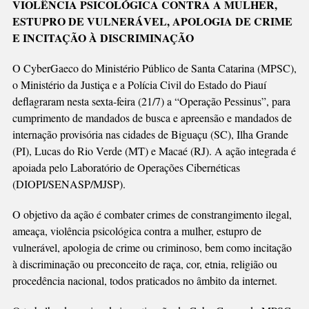
VIOLÊNCIA PSICOLÓGICA CONTRA A MULHER,
CONJUNTA
ESTUPRO DE VULNERÁVEL, APOLOGIA DE CRIME
COM
E INCITAÇÃO À DISCRIMINAÇÃO
MINISTÉRIO
DA
O CyberGaeco do Ministério Público de Santa Catarina (MPSC),
JUSTIÇA
o Ministério da Justiça e a Polícia Civil do Estado do Piauí
E
deflagraram nesta sexta-feira (21/7) a “Operação Pessinus”, para
PC
cumprimento de mandados de busca e apreensão e mandados de
internação provisória nas cidades de Biguaçu (SC), Ilha Grande
(PI), Lucas do Rio Verde (MT) e Macaé (RJ). A ação integrada é
apoiada pelo Laboratório de Operações Cibernéticas
(DIOPI/SENASP/MJSP).
O objetivo da ação é combater crimes de constrangimento ilegal,
ameaça, violência psicológica contra a mulher, estupro de
vulnerável, apologia de crime ou criminoso, bem como incitação
à discriminação ou preconceito de raça, cor, etnia, religião ou
procedência nacional, todos praticados no âmbito da internet.