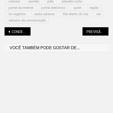
notícias
opinião
piên
planalto norte
portal da internet
portal eletrônico
quiriri
região
rio negrinho
santa catarina
São Bento do Sul
sul
veículos de comunicação
Navegação
CONDENADO POR SEQUESTRAR A PRÓPRIA COMPANHEIRA
PREVISÃO É DE TEMPO BOM NOS PRÓXIMOS DIAS
VOCÊ TAMBÉM PODE GOSTAR DE...
de
Post