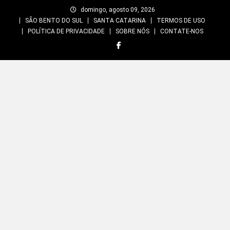
Skip
domingo, agosto 09, 2026
to
SÃO BENTO DO SUL
SANTA CATARINA
TERMOS DE USO
content
POLÍTICA DE PRIVACIDADE
SOBRE NÓS
CONTATE-NOS