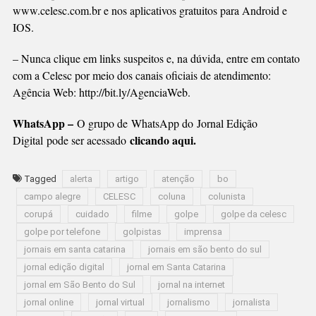
www.celesc.com.br e nos aplicativos gratuitos para Android e
IOS.
– Nunca clique em links suspeitos e, na dúvida, entre em contato
com a Celesc por meio dos canais oficiais de atendimento:
Agência Web:
http://bit.ly/AgenciaWeb
.
WhatsApp –
O grupo de WhatsApp do Jornal Edição
clicando aqui.
Digital pode ser acessado
Tagged
alerta
artigo
atenção
bo
campo alegre
CELESC
coluna
colunista
corupá
cuidado
filme
golpe
golpe da celesc
golpe por telefone
golpistas
imprensa
jornais em santa catarina
jornais em são bento do sul
jornal edição digital
jornal em Santa Catarina
jornal em São Bento do Sul
jornal na internet
jornal online
jornal virtual
jornalismo
jornalista