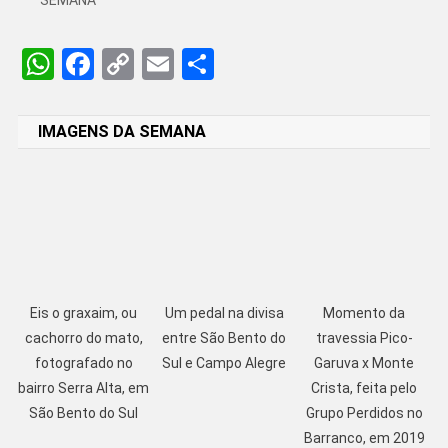
SEMANA
WhatsApp
Facebook
Copy
Email
Share
Link
IMAGENS DA SEMANA
Eis o graxaim, ou
Um pedal na divisa
Momento da
cachorro do mato,
entre São Bento do
travessia Pico-
fotografado no
Sul e Campo Alegre
Garuva x Monte
bairro Serra Alta, em
Crista, feita pelo
São Bento do Sul
Grupo Perdidos no
Barranco, em 2019