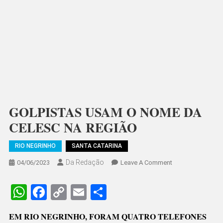
GOLPISTAS USAM O NOME DA
CELESC NA REGIÃO
RIO NEGRINHO
SANTA CATARINA
Da Redação
On
04/06/2023
Leave A Comment
GOLPISTAS
USAM
WhatsApp
Facebook
Copy
Email
Share
O
Link
NOME
EM RIO NEGRINHO, FORAM QUATRO TELEFONES
DA