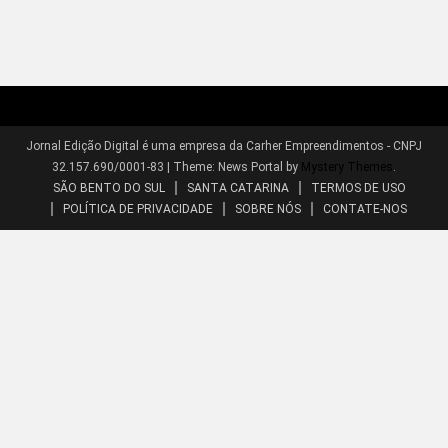
Jornal Edição Digital é uma empresa da Carher Empreendimentos - CNPJ
32.157.690/0001-83
|
Theme: News Portal by
Mystery Themes
.
SÃO BENTO DO SUL
SANTA CATARINA
TERMOS DE USO
POLÍTICA DE PRIVACIDADE
SOBRE NÓS
CONTATE-NOS