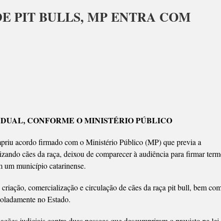
E PIT BULLS, MP ENTRA COM
RCIALIZAÇÃO
ADUAL, CONFORME O MINISTÉRIO PÚBLICO
S,
priu acordo firmado com o Ministério Público (MP) que previa a
A
izando cães da raça, deixou de comparecer à audiência para firmar ter
m um município catarinense.
S
criação, comercialização e circulação de cães da raça pit bull, bem co
isoladamente no Estado.
ções judiciais contra duas pessoas que descumpriram o previsto na lei