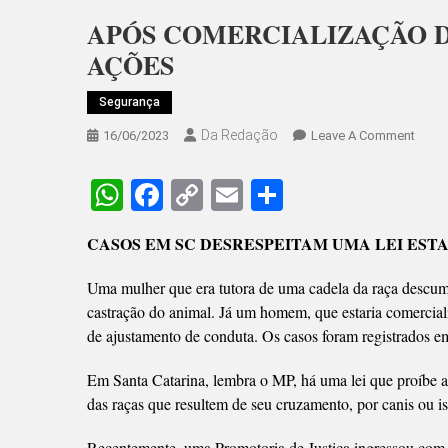
APÓS COMERCIALIZAÇÃO D
AÇÕES
Segurança
Da Redação
On
16/06/2023
Leave A Comment
APÓS
COME
WhatsApp
Facebook
Copy
Email
Share
DE
Link
PIT
CASOS EM SC DESRESPEITAM UMA LEI EST
BULL
MP
Uma mulher que era tutora de uma cadela da raça descum
ENTR
castração do animal. Já um homem, que estaria comercial
COM
de ajustamento de conduta. Os casos foram registrados e
AÇÕE
Em Santa Catarina, lembra o MP, há uma lei que proíbe a 
das raças que resultem de seu cruzamento, por canis ou 
Recentemente, uma Promotoria de Justiça ingressou com a