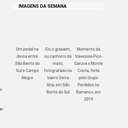
IMAGENS DA SEMANA
Um pedal na
Eis o graxaim,
Momento da
divisa entre
ou cachorro do
travessia Pico-
São Bento do
mato,
Garuva x Monte
Sul e Campo
fotografado no
Crista, feita
Alegre
bairro Serra
pelo Grupo
Alta, em São
Perdidos no
mo
Bento do Sul
Barranco, em
2019
mo