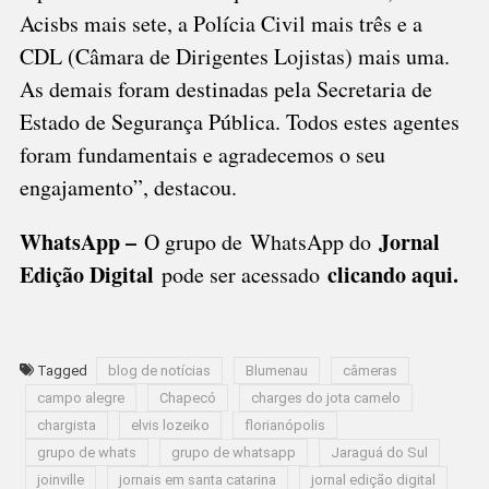
Acisbs mais sete, a Polícia Civil mais três e a
CDL (Câmara de Dirigentes Lojistas) mais uma.
As demais foram destinadas pela Secretaria de
Estado de Segurança Pública. Todos estes agentes
foram fundamentais e agradecemos o seu
engajamento”, destacou.
WhatsApp –
Jornal
O grupo de WhatsApp do
Edição Digital
clicando aqui.
pode ser acessado
Tagged
blog de notícias
Blumenau
câmeras
campo alegre
Chapecó
charges do jota camelo
chargista
elvis lozeiko
florianópolis
grupo de whats
grupo de whatsapp
Jaraguá do Sul
joinville
jornais em santa catarina
jornal edição digital