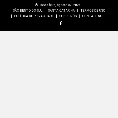
Skip
sexta-feira, agosto 07, 2026
to
SÃO BENTO DO SUL
SANTA CATARINA
TERMOS DE USO
content
POLÍTICA DE PRIVACIDADE
SOBRE NÓS
CONTATE-NOS