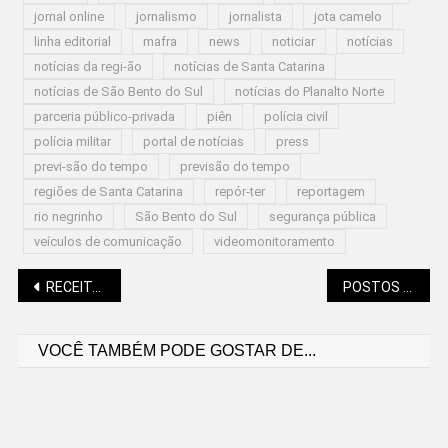
jornal online
jornalismo
jornalista
jota camelo
linha editorial
mafra
news
noticiar
notícias
notícias da regi-ão
notícias de Santa Catarina
notícias de São Bento do Sul
notícias do Planalto Norte
parceria público-privada
piên
polícia civil
polícia militar
portal de notícias
press
previ-são do tempo
previsão do tempo
regiões de Santa Catarina
repór-ter
reportagem
rio negrinho
São Bento do Sul
segurança pública
veículos de comunicação
videomonitoramento
Navegação
RECEITAS DO ELVIS: TRÊS RECEITAS COM PINHÃO
POSTOS DE SAÚDE ABERTOS NESTE SÁBADO (27)
VOCÊ TAMBÉM PODE GOSTAR DE...
de