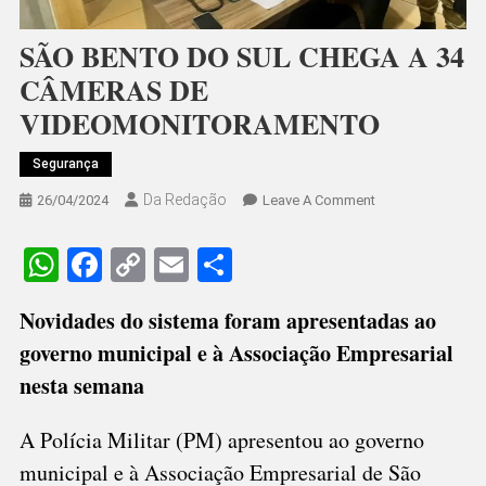
SÃO BENTO DO SUL CHEGA A 34
CÂMERAS DE
VIDEOMONITORAMENTO
Segurança
Da Redação
On
26/04/2024
Leave A Comment
SÃO
BENTO
WhatsApp
Facebook
Copy
Email
Share
DO
Link
SUL
Novidades do sistema foram apresentadas ao
CHEGA
governo municipal e à Associação Empresarial
A
34
nesta semana
CÂMERAS
DE
A Polícia Militar (PM) apresentou ao governo
VIDEOMONITOR
municipal e à Associação Empresarial de São