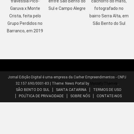
travessia Pico-
entre São Bento do
cachorro do mato,
Garuva x Monte
Sul e Campo Alegre
fotografado no
Crista, feita pelo
bairro Serra Alta, em
Grupo Perdidos no
São Bento do Sul
Barranco, em 2019
Jornal Edição Digital é uma empresa da Carher Empreendimentos - CNPJ
32.157.690/0001-83
|
Theme: News Portal by
Mystery Themes
.
SÃO BENTO DO SUL
SANTA CATARINA
TERMOS DE USO
POLÍTICA DE PRIVACIDADE
SOBRE NÓS
CONTATE-NOS