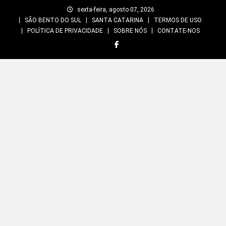
Skip
sexta-feira, agosto 07, 2026
to
SÃO BENTO DO SUL
SANTA CATARINA
TERMOS DE USO
content
POLÍTICA DE PRIVACIDADE
SOBRE NÓS
CONTATE-NOS