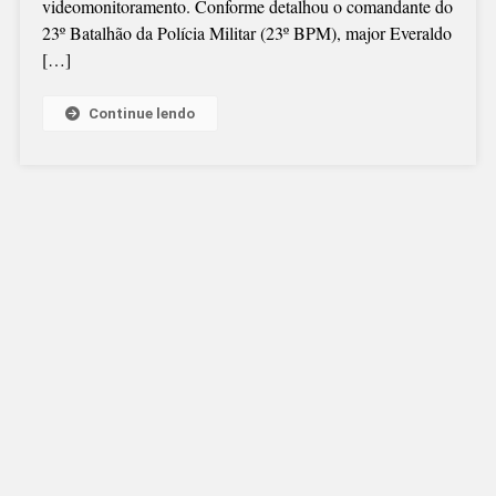
videomonitoramento. Conforme detalhou o comandante do
34
23º Batalhão da Polícia Militar (23º BPM), major Everaldo
CÂMERAS
[…]
DE
VIDEOMONITO
Continue lendo