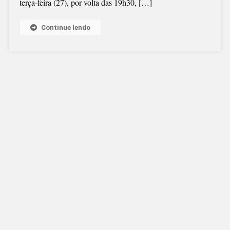
terça-feira (27), por volta das 19h30, […]
SEMANA
EM
SANTA
Continue lendo
CATARINA