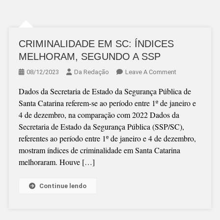
CRIMINALIDADE EM SC: ÍNDICES
MELHORAM, SEGUNDO A SSP
On
08/12/2023
Da Redação
Leave A Comment
CRIMINALIDAD
Dados da Secretaria de Estado da Segurança Pública de
EM
Santa Catarina referem-se ao período entre 1º de janeiro e
SC:
4 de dezembro, na comparação com 2022 Dados da
ÍNDICES
Secretaria de Estado da Segurança Pública (SSP/SC),
MELHORAM,
referentes ao período entre 1º de janeiro e 4 de dezembro,
SEGUNDO
mostram índices de criminalidade em Santa Catarina
A
melhoraram. Houve […]
SSP
Continue lendo