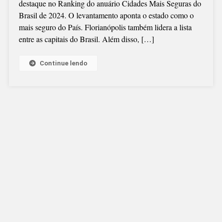
destaque no Ranking do anuário Cidades Mais Seguras do
RANKING
Brasil de 2024. O levantamento aponta o estado como o
COM
mais seguro do País. Florianópolis também lidera a lista
OS
entre as capitais do Brasil. Além disso, […]
MELHORES
ÍNDICES
DE
Continue lendo
SEGURANÇA
DO
PAÍS