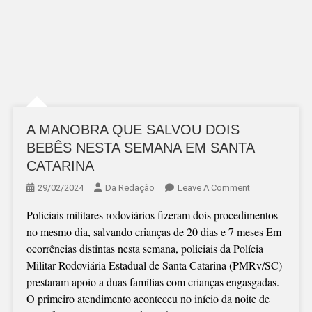
A MANOBRA QUE SALVOU DOIS
BEBÊS NESTA SEMANA EM SANTA
CATARINA
On
29/02/2024
Da Redação
Leave A Comment
A
Policiais militares rodoviários fizeram dois procedimentos
MANOBRA
no mesmo dia, salvando crianças de 20 dias e 7 meses Em
QUE
ocorrências distintas nesta semana, policiais da Polícia
SALVOU
Militar Rodoviária Estadual de Santa Catarina (PMRv/SC)
DOIS
prestaram apoio a duas famílias com crianças engasgadas.
BEBÊS
O primeiro atendimento aconteceu no início da noite de
NESTA