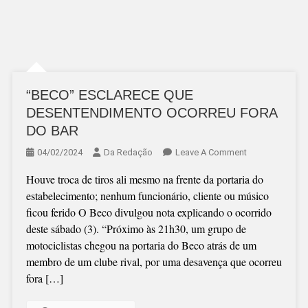
“BECO” ESCLARECE QUE
DESENTENDIMENTO OCORREU FORA
DO BAR
On
04/02/2024
Da Redação
Leave A Comment
“BECO”
Houve troca de tiros ali mesmo na frente da portaria do
ESCLARECE
estabelecimento; nenhum funcionário, cliente ou músico
QUE
ficou ferido O Beco divulgou nota explicando o ocorrido
DESENTENDI
deste sábado (3). “Próximo às 21h30, um grupo de
OCORREU
motociclistas chegou na portaria do Beco atrás de um
FORA
membro de um clube rival, por uma desavença que ocorreu
DO
fora […]
BAR