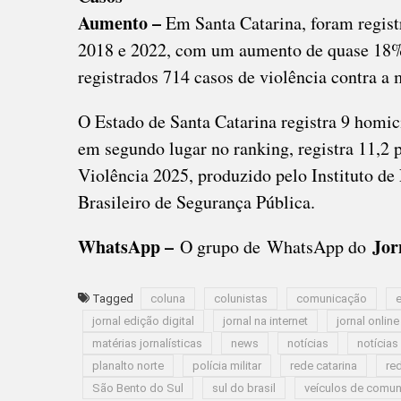
Aumento –
Em Santa Catarina, foram regist
2018 e 2022, com um aumento de quase 18%
registrados 714 casos de violência contra 
O Estado de Santa Catarina registra 9 homic
em segundo lugar no ranking, registra 11,2 
Violência 2025, produzido pelo Instituto d
Brasileiro de Segurança Pública.
WhatsApp –
Jorn
O grupo de WhatsApp do
Tagged
coluna
colunistas
comunicação
e
jornal edição digital
jornal na internet
jornal online
matérias jornalísticas
news
notícias
notícias
planalto norte
polícia militar
rede catarina
re
São Bento do Sul
sul do brasil
veículos de comu