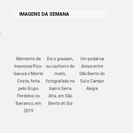
Link
IMAGENS DA SEMANA
r
Momento da
Eis o graxaim,
Um pedal na
travessia Pico-
ou cachorro do
divisa entre
Garuva x Monte
mato,
São Bento do
Crista, feita
fotografado no
Sul e Campo
pelo Grupo
bairro Serra
Alegre
Perdidos no
Alta, em São
Barranco, em
Bento do Sul
2019