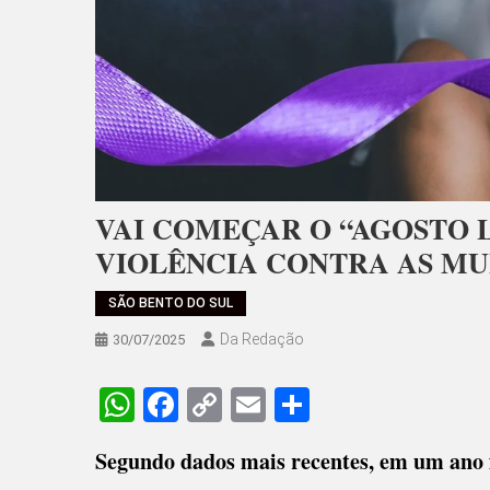
VAI COMEÇAR O “AGOSTO L
VIOLÊNCIA CONTRA AS M
SÃO BENTO DO SUL
Da Redação
30/07/2025
WhatsApp
Facebook
Copy
Email
Share
Link
Segundo dados mais recentes, em um ano 