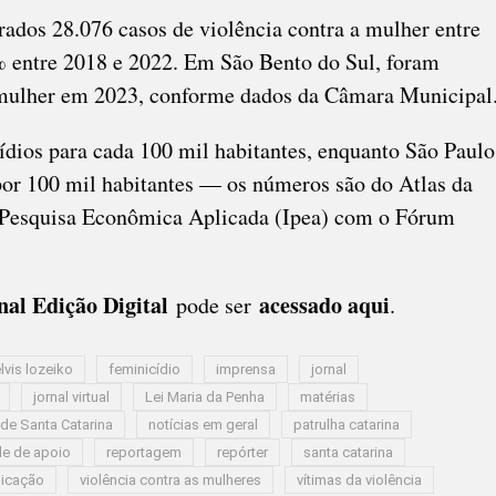
rados 28.076 casos de violência contra a mulher entre
 entre 2018 e 2022. Em São Bento do Sul, foram
a mulher em 2023, conforme dados da Câmara Municipal
ídios para cada 100 mil habitantes, enquanto São Paulo
por 100 mil habitantes — os números são do Atlas da
e Pesquisa Econômica Aplicada (Ipea) com o Fórum
al Edição Digital
acessado aqui
pode ser
.
lvis lozeiko
feminicídio
imprensa
jornal
jornal virtual
Lei Maria da Penha
matérias
 de Santa Catarina
notícias em geral
patrulha catarina
de de apoio
reportagem
repórter
santa catarina
nicação
violência contra as mulheres
vítimas da violência