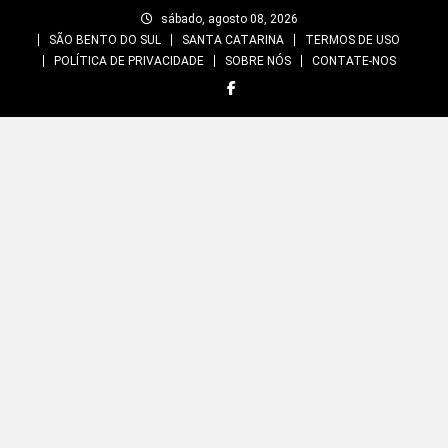
Skip
sábado, agosto 08, 2026
to
SÃO BENTO DO SUL
SANTA CATARINA
TERMOS DE USO
content
POLÍTICA DE PRIVACIDADE
SOBRE NÓS
CONTATE-NOS