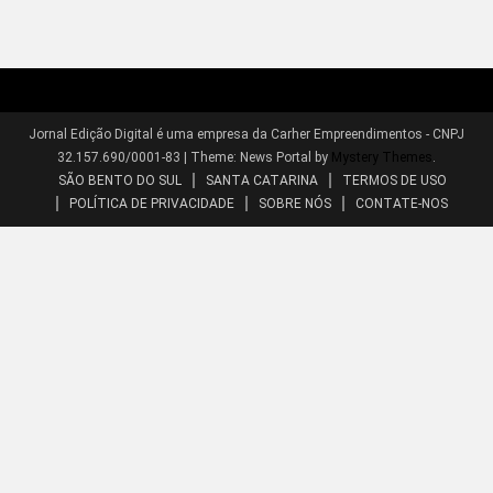
Jornal Edição Digital é uma empresa da Carher Empreendimentos - CNPJ
32.157.690/0001-83
|
Theme: News Portal by
Mystery Themes
.
SÃO BENTO DO SUL
SANTA CATARINA
TERMOS DE USO
POLÍTICA DE PRIVACIDADE
SOBRE NÓS
CONTATE-NOS