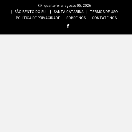
Skip
quarta-feira, agosto 05, 2026
to
SÃO BENTO DO SUL
SANTA CATARINA
TERMOS DE USO
content
POLÍTICA DE PRIVACIDADE
SOBRE NÓS
CONTATE-NOS