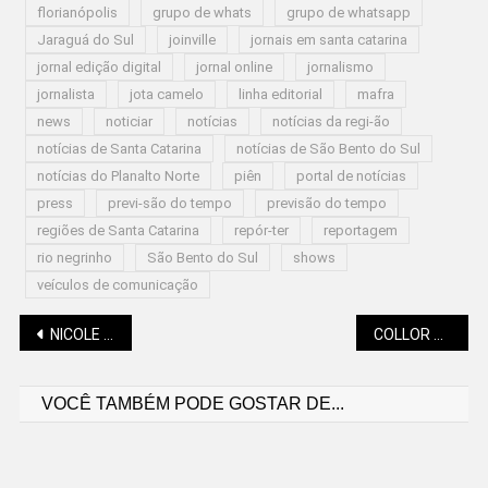
florianópolis
grupo de whats
grupo de whatsapp
Jaraguá do Sul
joinville
jornais em santa catarina
jornal edição digital
jornal online
jornalismo
jornalista
jota camelo
linha editorial
mafra
news
noticiar
notícias
notícias da regi-ão
notícias de Santa Catarina
notícias de São Bento do Sul
notícias do Planalto Norte
piên
portal de notícias
press
previ-são do tempo
previsão do tempo
regiões de Santa Catarina
repór-ter
reportagem
rio negrinho
São Bento do Sul
shows
veículos de comunicação
Navegação
NICOLE PILLATI (GOTAS DE LUZ): MORAR EM RIO NEGRINHO É…
COLLOR ATRÁS DAS GRADES
VOCÊ TAMBÉM PODE GOSTAR DE...
de