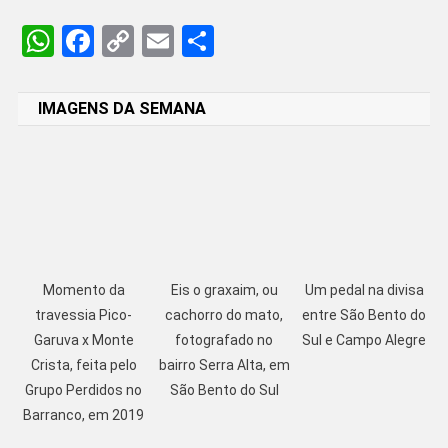
WhatsApp
Facebook
Copy
Email
Share
Link
IMAGENS DA SEMANA
Momento da
Eis o graxaim, ou
Um pedal na divisa
travessia Pico-
cachorro do mato,
entre São Bento do
Garuva x Monte
fotografado no
Sul e Campo Alegre
Crista, feita pelo
bairro Serra Alta, em
Grupo Perdidos no
São Bento do Sul
Barranco, em 2019