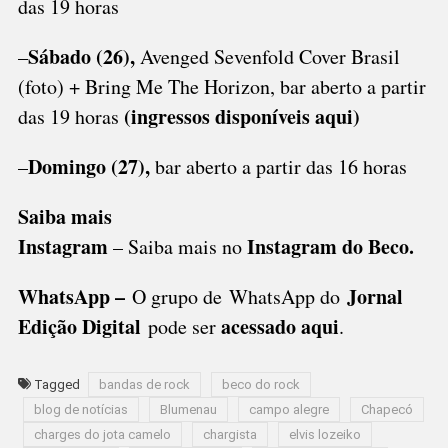
das 19 horas
Sábado (26),
–
Avenged Sevenfold Cover Brasil
(foto) + Bring Me The Horizon, bar aberto a partir
(
ingressos disponíveis aqui
)
das 19 horas
Domingo (27),
–
bar aberto a partir das 16 horas
Saiba mais
Instagram
Instagram do Beco
.
– Saiba mais no
WhatsApp –
Jornal
O grupo de WhatsApp do
Edição Digital
acessado aqui
pode ser
.
Tagged
bandas de rock
beco do rock
blog de notícias
Blumenau
campo alegre
Chapecó
charges do jota camelo
chargista
elvis lozeiko