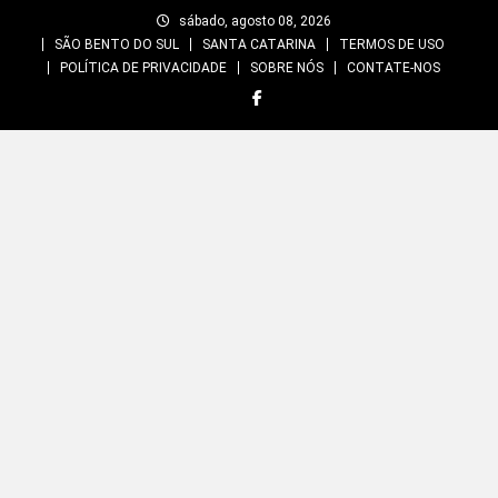
Skip
sábado, agosto 08, 2026
to
SÃO BENTO DO SUL
SANTA CATARINA
TERMOS DE USO
content
POLÍTICA DE PRIVACIDADE
SOBRE NÓS
CONTATE-NOS