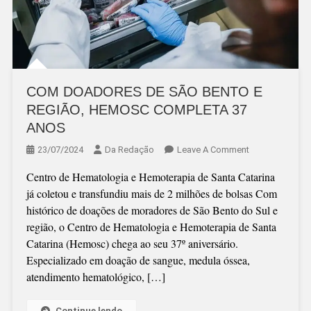
COM DOADORES DE SÃO BENTO E
REGIÃO, HEMOSC COMPLETA 37
ANOS
On
23/07/2024
Da Redação
Leave A Comment
COM
Centro de Hematologia e Hemoterapia de Santa Catarina
DOADORES
já coletou e transfundiu mais de 2 milhões de bolsas Com
DE
histórico de doações de moradores de São Bento do Sul e
SÃO
região, o Centro de Hematologia e Hemoterapia de Santa
BENTO
Catarina (Hemosc) chega ao seu 37º aniversário.
E
Especializado em doação de sangue, medula óssea,
REGIÃO,
atendimento hematológico, […]
HEMOSC
COMPLETA
37
Continue lendo