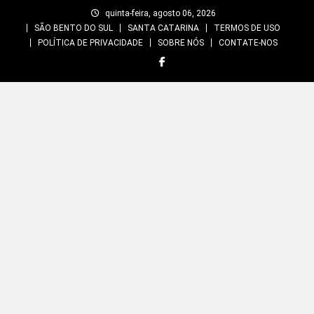
Skip
quinta-feira, agosto 06, 2026
to
SÃO BENTO DO SUL
SANTA CATARINA
TERMOS DE USO
content
POLÍTICA DE PRIVACIDADE
SOBRE NÓS
CONTATE-NOS