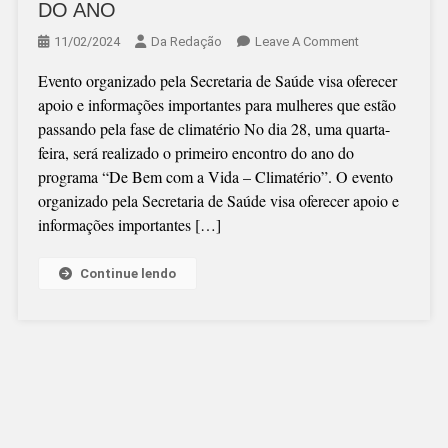
DO ANO
On
11/02/2024
Da Redação
Leave A Comment
“O
Evento organizado pela Secretaria de Saúde visa oferecer
PODER
apoio e informações importantes para mulheres que estão
DO
passando pela fase de climatério No dia 28, uma quarta-
AUTOCONHECI
feira, será realizado o primeiro encontro do ano do
NO
programa “De Bem com a Vida – Climatério”. O evento
PRIMEIRO
organizado pela Secretaria de Saúde visa oferecer apoio e
“DE
informações importantes […]
BEM
COM
A
Continue lendo
VIDA”
DO
ANO