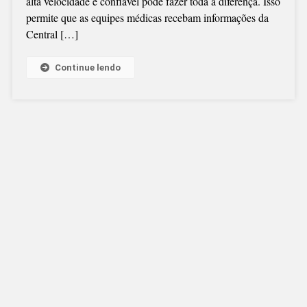
alta velocidade e confiável pode fazer toda a diferença. Isso
EM
permite que as equipes médicas recebam informações da
AMBULÂNCIA
Central […]
DO
SAMU
Continue lendo