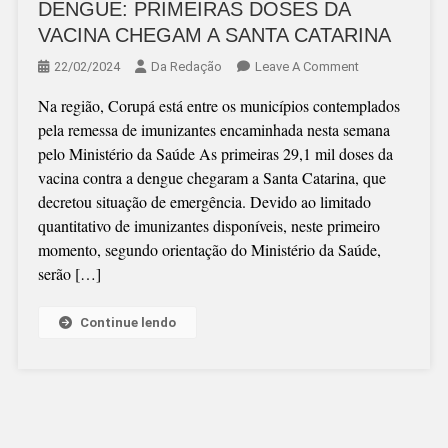
DENGUE: PRIMEIRAS DOSES DA
VACINA CHEGAM A SANTA CATARINA
On
22/02/2024
Da Redação
Leave A Comment
DENGUE:
Na região, Corupá está entre os municípios contemplados
PRIMEIRAS
pela remessa de imunizantes encaminhada nesta semana
DOSES
pelo Ministério da Saúde As primeiras 29,1 mil doses da
DA
vacina contra a dengue chegaram a Santa Catarina, que
VACINA
decretou situação de emergência. Devido ao limitado
CHEGAM
quantitativo de imunizantes disponíveis, neste primeiro
A
momento, segundo orientação do Ministério da Saúde,
SANTA
serão […]
CATARINA
Continue lendo