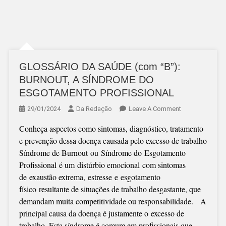
GLOSSÁRIO DA SAÚDE (com “B”):
BURNOUT, A SÍNDROME DO
ESGOTAMENTO PROFISSIONAL
On
29/01/2024
Da Redação
Leave A Comment
GLOSSÁRIO
Conheça aspectos como sintomas, diagnóstico, tratamento
DA
e prevenção dessa doença causada pelo excesso de trabalho
SAÚDE
Síndrome de Burnout ou Síndrome do Esgotamento
(com
Profissional é um distúrbio emocional com sintomas
“B”):
de exaustão extrema, estresse e esgotamento
BURNOUT,
físico resultante de situações de trabalho desgastante, que
A
demandam muita competitividade ou responsabilidade. A
SÍNDROME
principal causa da doença é justamente o excesso de
DO
trabalho. Esta síndrome é comum em profissionais que
ESGOTAMENT