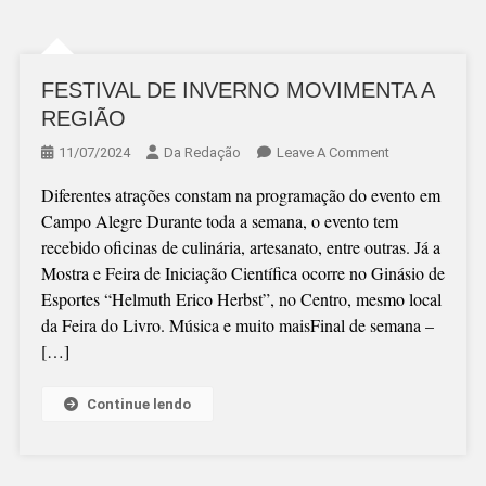
FESTIVAL DE INVERNO MOVIMENTA A
REGIÃO
On
11/07/2024
Da Redação
Leave A Comment
FESTIVAL
Diferentes atrações constam na programação do evento em
DE
Campo Alegre Durante toda a semana, o evento tem
INVERNO
recebido oficinas de culinária, artesanato, entre outras. Já a
MOVIMENTA
Mostra e Feira de Iniciação Científica ocorre no Ginásio de
A
Esportes “Helmuth Erico Herbst”, no Centro, mesmo local
REGIÃO
da Feira do Livro. Música e muito maisFinal de semana –
[…]
Continue lendo