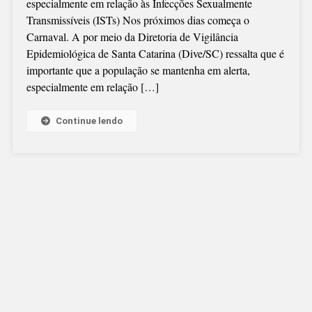
especialmente em relação às Infecções Sexualmente
MILHÃO
Transmissíveis (ISTs) Nos próximos dias começa o
DE
Carnaval. A por meio da Diretoria de Vigilância
CAMISINHAS
Epidemiológica de Santa Catarina (Dive/SC) ressalta que é
PARA
importante que a população se mantenha em alerta,
O
especialmente em relação […]
CARNAVAL
Continue lendo