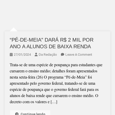
“PÉ-DE-MEIA” DARÁ R$ 2 MIL POR
ANO A ALUNOS DE BAIXA RENDA
On
27/01/2024
Da Redação
Leave A Comment
“PÉ-
Trata-se de uma espécie de poupança para estudantes que
DE-
cursarem o ensino médio; detalhes foram apresentados
MEIA”
nesta sexta-feira (26) O programa “Pé-de-Meia” foi
DARÁ
apresentado pelo governo federal, tratando-se de uma
R$
espécie de poupança que o governo federal fará para os
2
alunos de baixa rende que cursarem o ensino médio. O
MIL
decreto com os valores e […]
POR
ANO
A
Continue lendo