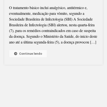
QUAIS
O tratamento básico inclui analgésico, antitérmico e,
REMÉDIOS
eventualmente, medicação para vômito, segundo a
SÃO
Sociedade Brasileira de Infectologia (SBI) A Sociedade
CONTRAINDIC
Brasileira de Infectologia (SBI) alertou, nesta quarta-feira
EM
(7), para os remédios contraindicados em caso de suspeita
CASO
da doença. Segundo o Ministério da Saúde, do início deste
DE
ano até a última segunda-feira (5), a doença provocou […]
SUSPEITA
DE
DENGUE?
Continue lendo