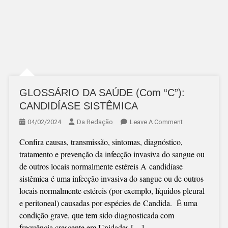
GLOSSÁRIO DA SAÚDE (Com “C”):
CANDIDÍASE SISTÊMICA
On
04/02/2024
Da Redação
Leave A Comment
GLOSSÁRIO
Confira causas, transmissão, sintomas, diagnóstico,
DA
tratamento e prevenção da infecção invasiva do sangue ou
SAÚDE
de outros locais normalmente estéreis A candidíase
(Com
sistêmica é uma infecção invasiva do sangue ou de outros
“C”):
locais normalmente estéreis (por exemplo, líquidos pleural
CANDIDÍASE
e peritoneal) causadas por espécies de Candida. É uma
SISTÊMICA
condição grave, que tem sido diagnosticada com
frequência crescente em Unidades […]