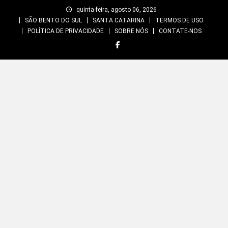
Skip
quinta-feira, agosto 06, 2026
to
SÃO BENTO DO SUL
SANTA CATARINA
TERMOS DE USO
content
POLÍTICA DE PRIVACIDADE
SOBRE NÓS
CONTATE-NOS