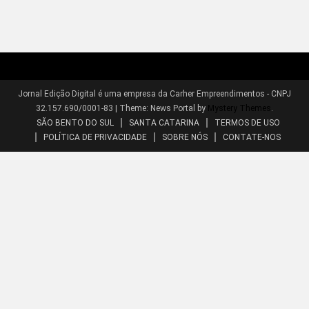
Jornal Edição Digital é uma empresa da Carher Empreendimentos - CNPJ
32.157.690/0001-83
|
Theme: News Portal by
Mystery Themes
.
SÃO BENTO DO SUL
SANTA CATARINA
TERMOS DE USO
POLÍTICA DE PRIVACIDADE
SOBRE NÓS
CONTATE-NOS