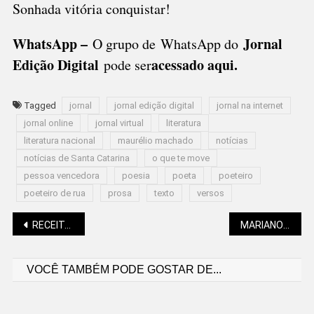
Sonhada vitória conquistar!
WhatsApp –
Jornal
O grupo de WhatsApp do
Edição Digital
acessado aqui
.
pode ser
Tagged
jornal
jornal edição digital
jornal na internet
jornal online
jornal virtual
literatura
literatura nacional
maurélio machado
notícias
notícias de Santa Catarina
o que te move
pessoa vencedora
poesia
poeta
poeteiro
poeteiro de rua
prosa
texto
versos
Navegação
RECEITAS DO ELVIS: COMO FAZER MACARRÃO COM ATUM
MARIANO SOLTYS: “UM DIA EXTRAORDINÁRIO” E A PARAPSICOLOGIA
VOCÊ TAMBÉM PODE GOSTAR DE...
de