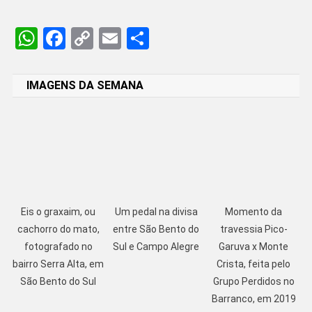
WhatsApp
Facebook
Copy
Email
Share
Link
IMAGENS DA SEMANA
Eis o graxaim, ou
Um pedal na divisa
Momento da
cachorro do mato,
entre São Bento do
travessia Pico-
fotografado no
Sul e Campo Alegre
Garuva x Monte
bairro Serra Alta, em
Crista, feita pelo
São Bento do Sul
Grupo Perdidos no
Barranco, em 2019