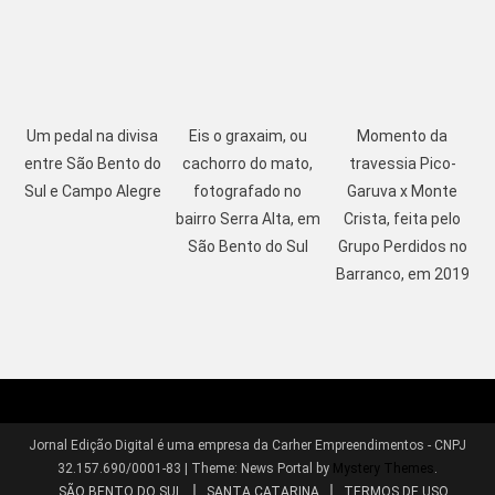
Um pedal na divisa
Eis o graxaim, ou
Momento da
entre São Bento do
cachorro do mato,
travessia Pico-
Sul e Campo Alegre
fotografado no
Garuva x Monte
bairro Serra Alta, em
Crista, feita pelo
São Bento do Sul
Grupo Perdidos no
Barranco, em 2019
Jornal Edição Digital é uma empresa da Carher Empreendimentos - CNPJ
32.157.690/0001-83
|
Theme: News Portal by
Mystery Themes
.
SÃO BENTO DO SUL
SANTA CATARINA
TERMOS DE USO