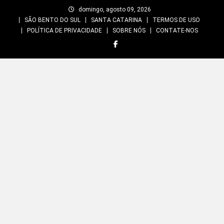
Skip
domingo, agosto 09, 2026
to
SÃO BENTO DO SUL
SANTA CATARINA
TERMOS DE USO
content
POLÍTICA DE PRIVACIDADE
SOBRE NÓS
CONTATE-NOS