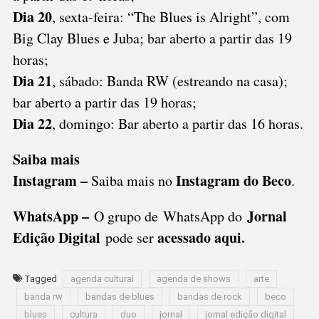
Dia 20
, sexta-feira: “The Blues is Alright”, com
Big Clay Blues e Juba; bar aberto a partir das 19
horas;
Dia 21
, sábado: Banda RW (estreando na casa);
bar aberto a partir das 19 horas;
Dia 22
, domingo: Bar aberto a partir das 16 horas.
Saiba mais
Instagram –
Instagram do Beco
Saiba mais no
.
WhatsApp –
Jornal
O grupo de WhatsApp do
Edição Digital
acessado aqui
.
pode ser
Tagged
agenda cultural
agenda de shows
arte
banda rw
bandas de blues
bandas de rock
beco
blues
cultura
duo
jornal
jornal edição digital