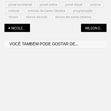
jornal na internet
jornal online
jornal virtual
música
notícias
notícias de Santa Catarina
programação
shows
shows de rock
shows em santa catarina
Navegação
NICOLE PILLATI: PARA PREGAR A PAZ, É PRECISO SER A PAZ
WILSON DE OLIVEIRA NETO: HISTORIOGRAFIA MILITAR PERDE CESAR CAMPIANI MAXIMIANO
VOCÊ TAMBÉM PODE GOSTAR DE...
de
Post