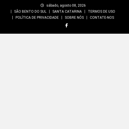
Skip
sábado, agosto 08, 2026
to
SÃO BENTO DO SUL
SANTA CATARINA
TERMOS DE USO
content
POLÍTICA DE PRIVACIDADE
SOBRE NÓS
CONTATE-NOS