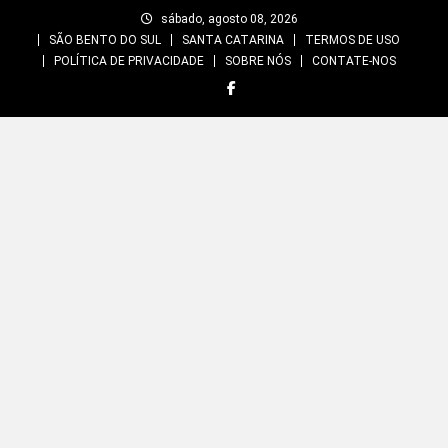
Skip
sábado, agosto 08, 2026
to
SÃO BENTO DO SUL
SANTA CATARINA
TERMOS DE USO
content
POLÍTICA DE PRIVACIDADE
SOBRE NÓS
CONTATE-NOS