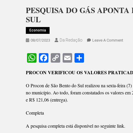
PESQUISA DO GÁS APONTA
SUL
Economia
Da Redação
On
08/07/2023
Leave A Comment
PESQ
DO
WhatsApp
Facebook
Copy
Email
Share
GÁS
Link
APON
PROCON VERIFICOU OS VALORES PRATICA
PREÇ
MÉDI
O Procon de São Bento do Sul realizou na sexta-feira (7)
EM
no município. Ao todo, foram constatados os valores em 
SÃO
e R$ 121,06 (entrega).
BENT
DO
Completa
SUL
A pesquisa completa está disponível no seguinte link.