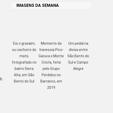
IMAGENS DA SEMANA
Eis o graxaim,
Momento da
Um pedal na
ou cachorro do
travessia Pico-
divisa entre
mato,
Garuva x Monte
São Bento do
fotografado no
Crista, feita
Sul e Campo
bairro Serra
pelo Grupo
Alegre
Alta, em São
Perdidos no
l)
Bento do Sul
Barranco, em
2019