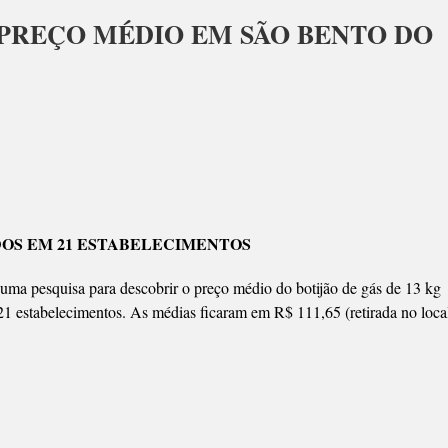
 PREÇO MÉDIO EM SÃO BENTO DO
UISA
TA
DOS EM 21 ESTABELECIMENTOS
O
O
 uma pesquisa para descobrir o preço médio do botijão de gás de 13 kg
21 estabelecimentos. As médias ficaram em R$ 111,65 (retirada no loca
O