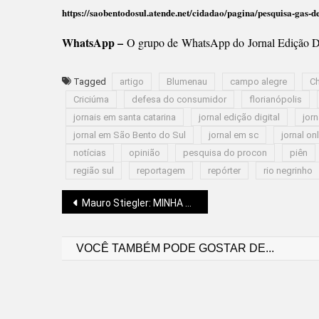
https://saobentodosul.atende.net/cidadao/pagina/pesquisa-gas-d
WhatsApp –
O grupo de WhatsApp do Jornal Edição Di
Tagged
artigo
Blumenau
campo alegre
C
Criciúma
defesa do consumidor
florianópolis
jornais em santa catarina
jornal edição digital
jorn
jornal em São Bento do Sul
jornal em sc
jornal on
notícias
opinião
pesquisa do procon
piên
região sul
reportagem
repórter
rio negrinho
Navegação
Mauro Stiegler: MINHA GATA “TÉIA” E A EFEMERIDADE
VOCÊ TAMBÉM PODE GOSTAR DE...
de