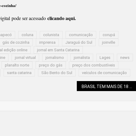
e-cozinha/
clicando aqui.
gital pode ser acessado
hapecó
coluna
colunista
comunicação
corupá
gás de cozinha
imprensa
Jaraguá do Sul
joinville
al edição online
jornal em Santa Catarina
line
jornal virtual
jornalismo
jornalista
Lages
news
planalto norte
preço do gás
preço dos combustíveis
santa catarina
São Bento do Sul
veículos de comunicação
BRASIL TEM MAIS DE 18 MILHÕES DE PESSOAS COM DEFICIÊNCIA