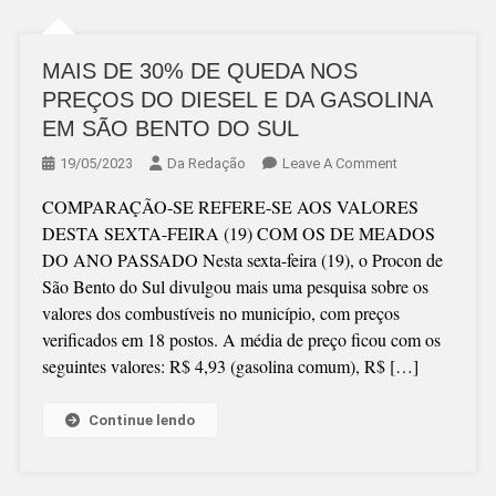
MAIS DE 30% DE QUEDA NOS
PREÇOS DO DIESEL E DA GASOLINA
EM SÃO BENTO DO SUL
On
19/05/2023
Da Redação
Leave A Comment
MAIS
COMPARAÇÃO-SE REFERE-SE AOS VALORES
DE
DESTA SEXTA-FEIRA (19) COM OS DE MEADOS
30%
DO ANO PASSADO Nesta sexta-feira (19), o Procon de
DE
São Bento do Sul divulgou mais uma pesquisa sobre os
QUEDA
valores dos combustíveis no município, com preços
NOS
verificados em 18 postos. A média de preço ficou com os
PREÇOS
seguintes valores: R$ 4,93 (gasolina comum), R$ […]
DO
DIESEL
E
Continue lendo
DA
GASOLINA
EM