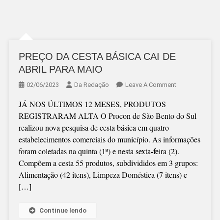
PREÇO DA CESTA BÁSICA CAI DE
ABRIL PARA MAIO
On
02/06/2023
Da Redação
Leave A Comment
PREÇO
JÁ NOS ÚLTIMOS 12 MESES, PRODUTOS
DA
REGISTRARAM ALTA O Procon de São Bento do Sul
CESTA
realizou nova pesquisa de cesta básica em quatro
BÁSICA
estabelecimentos comerciais do município. As informações
CAI
foram coletadas na quinta (1º) e nesta sexta-feira (2).
DE
Compõem a cesta 55 produtos, subdivididos em 3 grupos:
ABRIL
Alimentação (42 itens), Limpeza Doméstica (7 itens) e
PARA
[…]
MAIO
Continue lendo