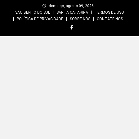
Skip
domingo, agosto 09, 2026
to
SÃO BENTO DO SUL
SANTA CATARINA
TERMOS DE USO
content
POLÍTICA DE PRIVACIDADE
SOBRE NÓS
CONTATE-NOS