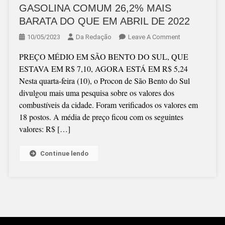
GASOLINA COMUM 26,2% MAIS
BARATA DO QUE EM ABRIL DE 2022
On
10/05/2023
Da Redação
Leave A Comment
GASOLINA
PREÇO MÉDIO EM SÃO BENTO DO SUL, QUE
COMUM
ESTAVA EM R$ 7,10, AGORA ESTÁ EM R$ 5,24
26,2%
Nesta quarta-feira (10), o Procon de São Bento do Sul
MAIS
divulgou mais uma pesquisa sobre os valores dos
BARATA
combustíveis da cidade. Foram verificados os valores em
DO
18 postos. A média de preço ficou com os seguintes
QUE
valores: R$ […]
EM
ABRIL
DE
Continue lendo
2022