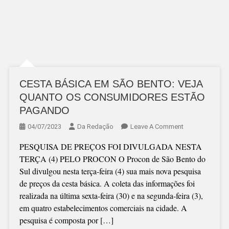
CESTA BÁSICA EM SÃO BENTO: VEJA
QUANTO OS CONSUMIDORES ESTÃO
PAGANDO
On
04/07/2023
Da Redação
Leave A Comment
CESTA
PESQUISA DE PREÇOS FOI DIVULGADA NESTA
BÁSICA
TERÇA (4) PELO PROCON O Procon de São Bento do
EM
Sul divulgou nesta terça-feira (4) sua mais nova pesquisa
SÃO
de preços da cesta básica. A coleta das informações foi
BENTO:
realizada na última sexta-feira (30) e na segunda-feira (3),
VEJA
em quatro estabelecimentos comerciais na cidade. A
QUANTO
pesquisa é composta por […]
OS