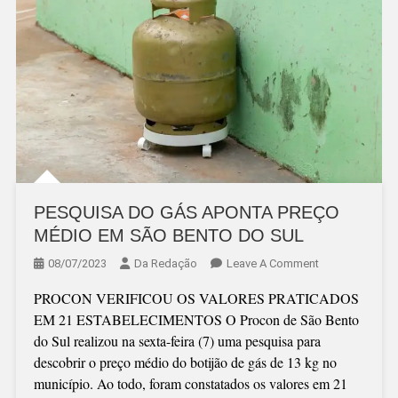
PESQUISA DO GÁS APONTA PREÇO
MÉDIO EM SÃO BENTO DO SUL
On
08/07/2023
Da Redação
Leave A Comment
PESQUISA
PROCON VERIFICOU OS VALORES PRATICADOS
DO
EM 21 ESTABELECIMENTOS O Procon de São Bento
GÁS
do Sul realizou na sexta-feira (7) uma pesquisa para
APONTA
descobrir o preço médio do botijão de gás de 13 kg no
PREÇO
município. Ao todo, foram constatados os valores em 21
MÉDIO