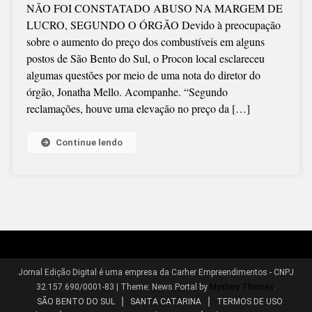
NÃO FOI CONSTATADO ABUSO NA MARGEM DE
DOS
LUCRO, SEGUNDO O ÓRGÃO Devido à preocupação
COMBUSTÍVEIS
sobre o aumento do preço dos combustíveis em alguns
“LIVRE
postos de São Bento do Sul, o Procon local esclareceu
CONCORRÊNCI
algumas questões por meio de uma nota do diretor do
DE
órgão, Jonatha Mello. Acompanhe. “Segundo
MERCADO”,
reclamações, houve uma elevação no preço da […]
AFIRMA
PROCON
Continue lendo
Jornal Edição Digital é uma empresa da Carher Empreendimentos - CNPJ
32.157.690/0001-83
|
Theme: News Portal by
Mystery Themes
.
SÃO BENTO DO SUL
SANTA CATARINA
TERMOS DE USO