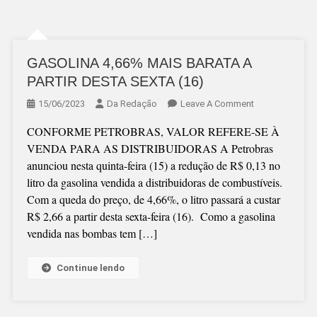
GASOLINA 4,66% MAIS BARATA A
PARTIR DESTA SEXTA (16)
On
15/06/2023
Da Redação
Leave A Comment
GASOLINA
CONFORME PETROBRAS, VALOR REFERE-SE À
4,66%
VENDA PARA AS DISTRIBUIDORAS A Petrobras
MAIS
anunciou nesta quinta-feira (15) a redução de R$ 0,13 no
BARATA
litro da gasolina vendida a distribuidoras de combustíveis.
A
Com a queda do preço, de 4,66%, o litro passará a custar
PARTIR
R$ 2,66 a partir desta sexta-feira (16). Como a gasolina
DESTA
vendida nas bombas tem […]
SEXTA
(16)
Continue lendo