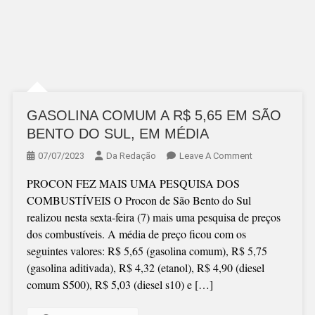
GASOLINA COMUM A R$ 5,65 EM SÃO
BENTO DO SUL, EM MÉDIA
On
07/07/2023
Da Redação
Leave A Comment
GASOLINA
PROCON FEZ MAIS UMA PESQUISA DOS
COMUM
COMBUSTÍVEIS O Procon de São Bento do Sul
A
realizou nesta sexta-feira (7) mais uma pesquisa de preços
R$
dos combustíveis. A média de preço ficou com os
5,65
seguintes valores: R$ 5,65 (gasolina comum), R$ 5,75
EM
(gasolina aditivada), R$ 4,32 (etanol), R$ 4,90 (diesel
SÃO
comum S500), R$ 5,03 (diesel s10) e […]
BENTO
DO