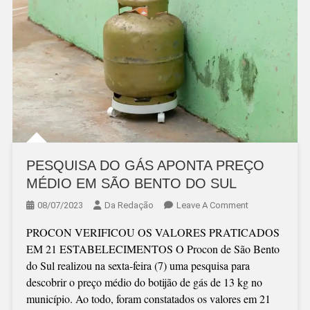
PESQUISA DO GÁS APONTA PREÇO
MÉDIO EM SÃO BENTO DO SUL
On
08/07/2023
Da Redação
Leave A Comment
PESQUISA
PROCON VERIFICOU OS VALORES PRATICADOS
DO
EM 21 ESTABELECIMENTOS O Procon de São Bento
GÁS
do Sul realizou na sexta-feira (7) uma pesquisa para
APONTA
descobrir o preço médio do botijão de gás de 13 kg no
PREÇO
município. Ao todo, foram constatados os valores em 21
MÉDIO