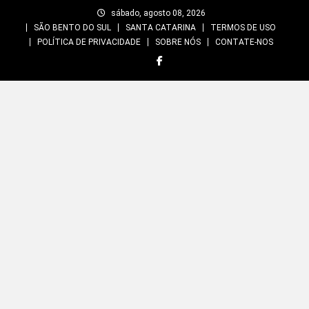
Skip
sábado, agosto 08, 2026
to
SÃO BENTO DO SUL
SANTA CATARINA
TERMOS DE USO
content
POLÍTICA DE PRIVACIDADE
SOBRE NÓS
CONTATE-NOS