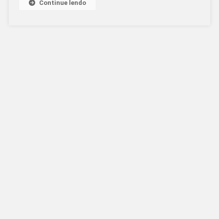
SUL,
Continue lendo
EM
MÉDIA