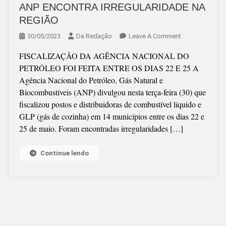
ANP ENCONTRA IRREGULARIDADE NA
REGIÃO
On
30/05/2023
Da Redação
Leave A Comment
ANP
FISCALIZAÇÃO DA AGÊNCIA NACIONAL DO
ENCONTRA
PETRÓLEO FOI FEITA ENTRE OS DIAS 22 E 25 A
IRREGULARIDA
Agência Nacional do Petróleo, Gás Natural e
NA
Biocombustíveis (ANP) divulgou nesta terça-feira (30) que
REGIÃO
fiscalizou postos e distribuidoras de combustível líquido e
GLP (gás de cozinha) em 14 municípios entre os dias 22 e
25 de maio. Foram encontradas irregularidades […]
Continue lendo