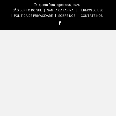
Skip
quinta-feira, agosto 06, 2026
to
SÃO BENTO DO SUL
SANTA CATARINA
TERMOS DE USO
content
POLÍTICA DE PRIVACIDADE
SOBRE NÓS
CONTATE-NOS