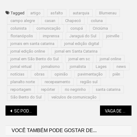
Tagged
artigo
asfalto
autarquia
Blumenau
campo alegre
casan
Chapecó
coluna
colunista
comunicação
corupá
Criciúma
florianópolis
imprensa
Jaraguá do Sul
joinville
jornais em santa catarina
jornal edição digital
jornal edição online
jornal em Santa Catarina
jornal em São Bento do Sul
jornal em sc
jornal online
jornal virtual
jornalismo
jornalista
Lages
news
notícias
obras
opinião
pavimentação
piên
planalto norte
recepeamento
região sul
reportagem
repórter
rio negrinho
santa catarina
São Bento do Sul
veículos de comunicação
Navegação
SC PODE TER 10 MIL PRESOS TRABALHANDO
VAGA DE ESTÁGIO PARA ENSINO SUPERIOR É ANUNCIADA
VOCÊ TAMBÉM PODE GOSTAR DE...