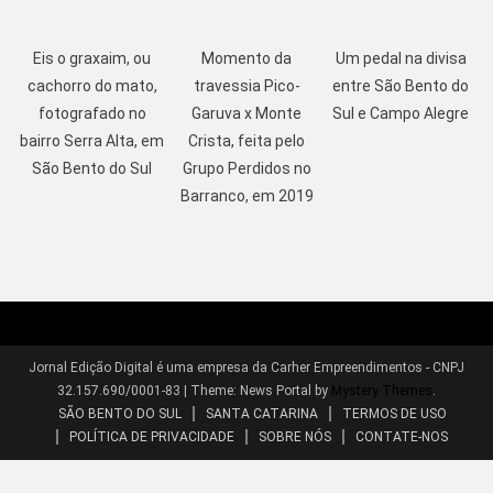
Eis o graxaim, ou
Momento da
Um pedal na divisa
cachorro do mato,
travessia Pico-
entre São Bento do
fotografado no
Garuva x Monte
Sul e Campo Alegre
bairro Serra Alta, em
Crista, feita pelo
São Bento do Sul
Grupo Perdidos no
Barranco, em 2019
Jornal Edição Digital é uma empresa da Carher Empreendimentos - CNPJ
32.157.690/0001-83
|
Theme: News Portal by
Mystery Themes
.
SÃO BENTO DO SUL
SANTA CATARINA
TERMOS DE USO
POLÍTICA DE PRIVACIDADE
SOBRE NÓS
CONTATE-NOS