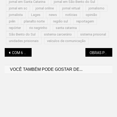
jornal em Santa Catarina
jornal em São Bento do Sul
jornal em sc
jornal online
jornal virtual
jornalismo
jornalista
Lages
news
notícias
opinião
piên
planalto norte
região sul
reportagem
repórter
rio negrinho
santa catarina
São Bento do Sul
sistema carcerário
sistema prisional
unidades prisionais
veículos de comunicação
Navegação
COM 6 MIL PEÇAS, MUSEU NATURAL VAI ABRIR AS PORTAS NO FIM DE SEMANA
OBRAS PARA EVITAR OS SOLAVANCOS NOS VEÍCULOS
VOCÊ TAMBÉM PODE GOSTAR DE...
de
Post