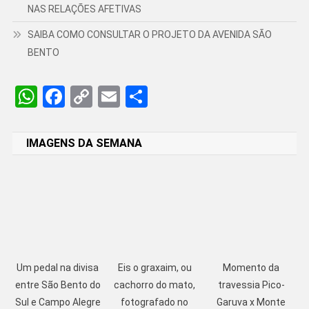
NAS RELAÇÕES AFETIVAS
SAIBA COMO CONSULTAR O PROJETO DA AVENIDA SÃO
BENTO
WhatsApp
Facebook
Copy
Email
Share
Link
IMAGENS DA SEMANA
Um pedal na divisa
Eis o graxaim, ou
Momento da
entre São Bento do
cachorro do mato,
travessia Pico-
Sul e Campo Alegre
fotografado no
Garuva x Monte