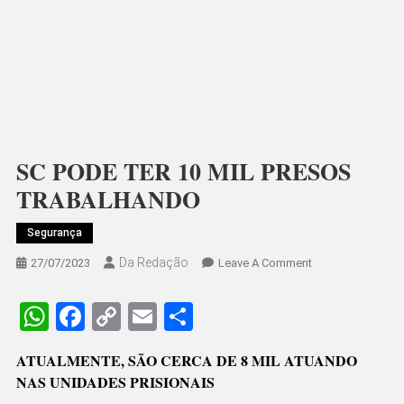
SC PODE TER 10 MIL PRESOS
TRABALHANDO
Segurança
Da Redação
On
27/07/2023
Leave A Comment
SC
PODE
WhatsApp
Facebook
Copy
Email
Share
TER
Link
10
ATUALMENTE, SÃO CERCA DE 8 MIL ATUANDO
MIL
NAS UNIDADES PRISIONAIS
PRESOS