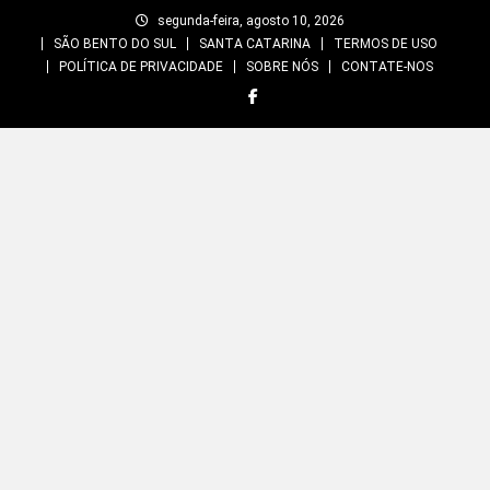
Skip
segunda-feira, agosto 10, 2026
to
SÃO BENTO DO SUL
SANTA CATARINA
TERMOS DE USO
content
POLÍTICA DE PRIVACIDADE
SOBRE NÓS
CONTATE-NOS