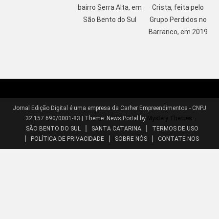
bairro Serra Alta, em
Crista, feita pelo
São Bento do Sul
Grupo Perdidos no
Barranco, em 2019
Jornal Edição Digital é uma empresa da Carher Empreendimentos - CNPJ
32.157.690/0001-83
|
Theme: News Portal by
Mystery Themes
.
SÃO BENTO DO SUL
SANTA CATARINA
TERMOS DE USO
POLÍTICA DE PRIVACIDADE
SOBRE NÓS
CONTATE-NOS