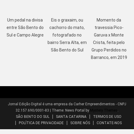
Um pedal na divisa
Eis o graxaim, ou
Momento da
entre São Bento do
cachorro do mato,
travessia Pico-
Sul e Campo Alegre
fotografado no
Garuva x Monte
bairro Serra Alta, em
Crista, feita pelo
São Bento do Sul
Grupo Perdidos no
Barranco, em 2019
Jornal Edição Digital é uma empresa da Carher Empreendimentos - CNPJ
32.157.690/0001-83
|
Theme: News Portal by
Mystery Themes
.
SÃO BENTO DO SUL
SANTA CATARINA
TERMOS DE USO
POLÍTICA DE PRIVACIDADE
SOBRE NÓS
CONTATE-NOS