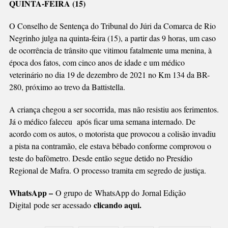
QUINTA-FEIRA (15)
EM
RIO
O Conselho de Sentença do Tribunal do Júri da Comarca de Rio
NEGRINHO
Negrinho julga na quinta-feira (15), a partir das 9 horas, um caso
SERÁ
de ocorrência de trânsito que vitimou fatalmente uma menina, à
JULGADO
época dos fatos, com cinco anos de idade e um médico
veterinário no dia 19 de dezembro de 2021 no Km 134 da BR-
280, próximo ao trevo da Battistella.
A criança chegou a ser socorrida, mas não resistiu aos ferimentos.
Já o médico faleceu após ficar uma semana internado. De
acordo com os autos, o motorista que provocou a colisão invadiu
a pista na contramão, ele estava bêbado conforme comprovou o
teste do bafômetro. Desde então segue detido no Presídio
Regional de Mafra. O processo tramita em segredo de justiça.
WhatsApp –
O grupo de WhatsApp do Jornal Edição
clicando aqui.
Digital pode ser acessado