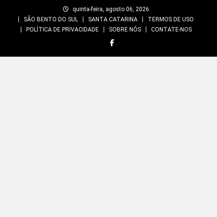
Skip
quinta-feira, agosto 06, 2026
to
SÃO BENTO DO SUL
SANTA CATARINA
TERMOS DE USO
content
POLÍTICA DE PRIVACIDADE
SOBRE NÓS
CONTATE-NOS