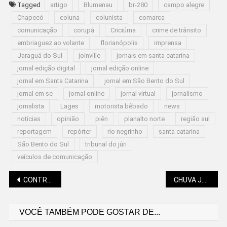
Tagged
artigo
Blumenau
br-280
campo alegre
Chapecó
coluna
colunista
comarca
comunicação
corupá
Criciúma
crime de trânsito
embriaguez ao volante
florianópolis
imprensa
Jaraguá do Sul
joinville
jornais em santa catarina
jornal edição digital
jornal edição online
jornal em Santa Catarina
jornal em São Bento do Sul
jornal em sc
jornal online
jornal virtual
jornalismo
jornalista
Lages
motorista bêbado
news
notícias
opinião
piên
planalto norte
região sul
reportagem
repórter
rio negrinho
santa catarina
São Bento do Sul
tribunal do júri
veículos de comunicação
Navegação
CONTRA A GRIPE: VACINA DISPONÍVEL PARA O PÚBLICO ACIMA DE 6 MESES DE IDADE
CHUVA JÁ CAUSA PROBLEMAS EM SÃO BENTO DO SUL
VOCÊ TAMBÉM PODE GOSTAR DE...