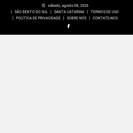
Skip
sábado, agosto 08, 2026
to
SÃO BENTO DO SUL
SANTA CATARINA
TERMOS DE USO
content
POLÍTICA DE PRIVACIDADE
SOBRE NÓS
CONTATE-NOS