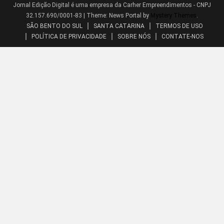
Jornal Edição Digital é uma empresa da Carher Empreendimentos - CNPJ
32.157.690/0001-83
|
Theme: News Portal by
Mystery Themes
.
SÃO BENTO DO SUL
SANTA CATARINA
TERMOS DE USO
POLÍTICA DE PRIVACIDADE
SOBRE NÓS
CONTATE-NOS