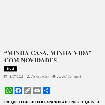
“MINHA CASA, MINHA VIDA”
COM NOVIDADES
Brasil
Da Redação
On
13/07/2023
Leave A Comment
“MINHA
CASA,
WhatsApp
Facebook
Copy
Email
Share
MINHA
Link
VIDA”
PROJETO DE LEI FOI SANCIONADO NESTA QUINTA
COM