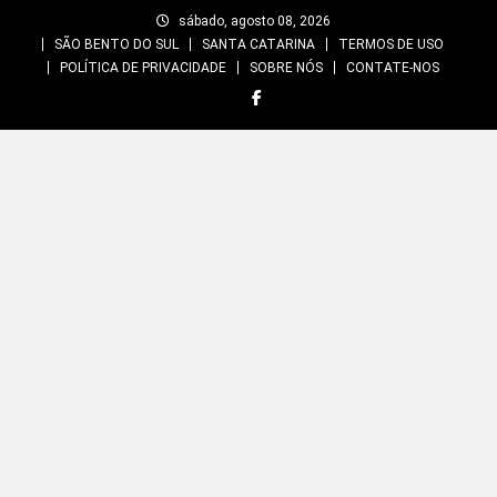
Skip
sábado, agosto 08, 2026
to
SÃO BENTO DO SUL
SANTA CATARINA
TERMOS DE USO
content
POLÍTICA DE PRIVACIDADE
SOBRE NÓS
CONTATE-NOS