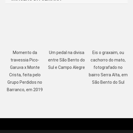
Momento da
Um pedal na divisa
Eis o graxaim, ou
travessia Pico-
entre São Bento do
cachorro do mato,
Garuva x Monte
Sul e Campo Alegre
fotografado no
Crista, feita pelo
bairro Serra Alta, em
Grupo Perdidos no
São Bento do Sul
Barranco, em 2019