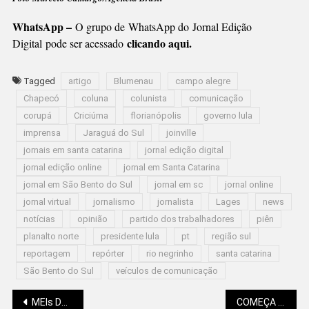
WhatsApp –
O grupo de WhatsApp do Jornal Edição
clicando aqui.
Digital pode ser acessado
Tagged
artigo
Blumenau
campo alegre
Chapecó
coluna
colunista
comunicação
corupá
Criciúma
florianópolis
governo lula
imprensa
Jaraguá do Sul
joinville
jornais em santa catarina
jornal edição digital
jornal edição online
jornal em Santa Catarina
jornal em São Bento do Sul
jornal em sc
jornal online
jornal virtual
jornalismo
jornalista
Lages
news
notícias
opinião
partido dos trabalhadores
piên
planalto norte
presidente lula
pt
região sul
reportagem
repórter
rio negrinho
santa catarina
São Bento do Sul
veículos de comunicação
MEIs DE SÃO BENTO SE REÚNEM COM GOVERNO E BANCO DO EMPREENDEDOR
COMEÇA O FESTIVAL DE INVERNO DE CAMPO ALEGRE