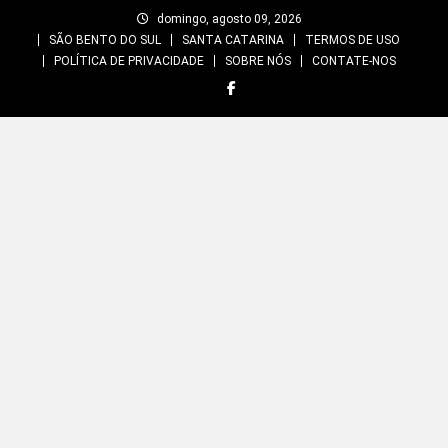
Skip
domingo, agosto 09, 2026
to
SÃO BENTO DO SUL
SANTA CATARINA
TERMOS DE USO
content
POLÍTICA DE PRIVACIDADE
SOBRE NÓS
CONTATE-NOS