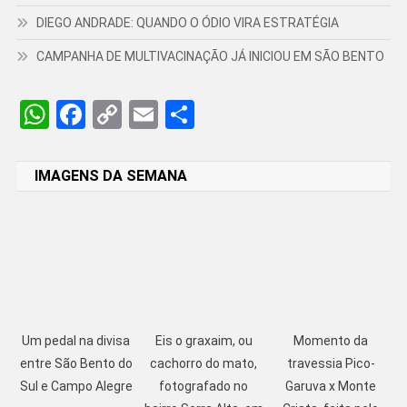
DIEGO ANDRADE: QUANDO O ÓDIO VIRA ESTRATÉGIA
CAMPANHA DE MULTIVACINAÇÃO JÁ INICIOU EM SÃO BENTO
WhatsApp
Facebook
Copy
Email
Share
Link
IMAGENS DA SEMANA
Um pedal na divisa
Eis o graxaim, ou
Momento da
entre São Bento do
cachorro do mato,
travessia Pico-
Sul e Campo Alegre
fotografado no
Garuva x Monte