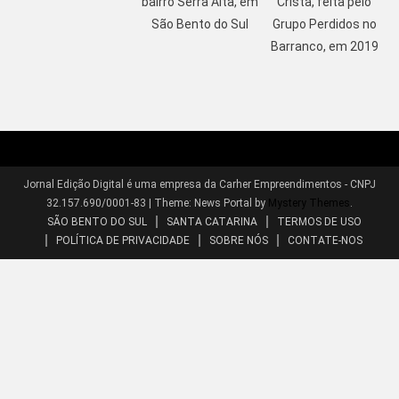
bairro Serra Alta, em
Crista, feita pelo
São Bento do Sul
Grupo Perdidos no
Barranco, em 2019
Jornal Edição Digital é uma empresa da Carher Empreendimentos - CNPJ
32.157.690/0001-83
|
Theme: News Portal by
Mystery Themes
.
SÃO BENTO DO SUL
SANTA CATARINA
TERMOS DE USO
POLÍTICA DE PRIVACIDADE
SOBRE NÓS
CONTATE-NOS