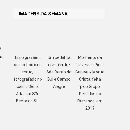
Link
IMAGENS DA SEMANA
s
 a
Eis o graxaim,
Um pedal na
Momento da
ou cachorro do
divisa entre
travessia Pico-
mato,
São Bento do
Garuva x Monte
fotografado no
Sul e Campo
Crista, feita
bairro Serra
Alegre
pelo Grupo
Alta, em São
Perdidos no
Bento do Sul
Barranco, em
2019