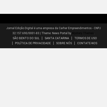
Jornal Edição Digital é uma empresa da Carher Empreendimentos - CNPJ
32.157.690/0001-83
|
Theme: News Portal by
Mystery Themes
.
SÃO BENTO DO SUL
SANTA CATARINA
TERMOS DE USO
POLÍTICA DE PRIVACIDADE
SOBRE NÓS
CONTATE-NOS