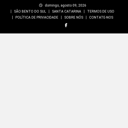
Skip
domingo, agosto 09, 2026
to
SÃO BENTO DO SUL
SANTA CATARINA
TERMOS DE USO
content
POLÍTICA DE PRIVACIDADE
SOBRE NÓS
CONTATE-NOS