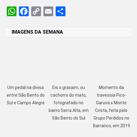
WhatsApp
Facebook
Copy
Email
Share
Link
IMAGENS DA SEMANA
Um pedal na divisa
Eis o graxaim, ou
Momento da
entre São Bento do
cachorro do mato,
travessia Pico-
Sul e Campo Alegre
fotografado no
Garuva x Monte
bairro Serra Alta, em
Crista, feita pelo
São Bento do Sul
Grupo Perdidos no
Barranco, em 2019