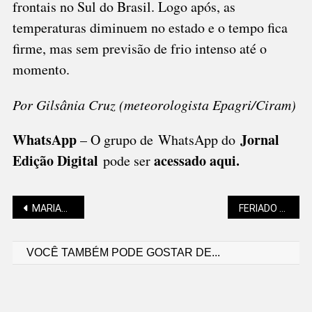
frontais no Sul do Brasil. Logo após, as
temperaturas diminuem no estado e o tempo fica
firme, mas sem previsão de frio intenso até o
momento.
Por Gilsânia Cruz (meteorologista Epagri/Ciram)
WhatsApp
Jornal
– O grupo de WhatsApp do
Edição Digital
acessado aqui
.
pode ser
Navegação
MARIANO SOLTYS: O PROFESSOR É UM HERÓI, NINGUÉM PODE NEGAR
FERIADO E PONTO FACULTATIVO MUDAM ATENDIMENTO PÚBLICO NESTA SEMANA
VOCÊ TAMBÉM PODE GOSTAR DE...
de