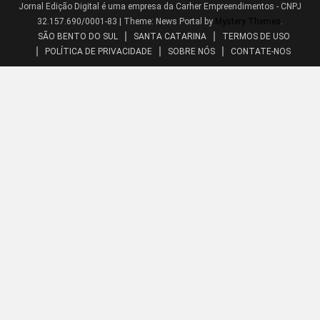
Jornal Edição Digital é uma empresa da Carher Empreendimentos - CNPJ
32.157.690/0001-83
|
Theme: News Portal by
Mystery Themes
.
SÃO BENTO DO SUL
SANTA CATARINA
TERMOS DE USO
POLÍTICA DE PRIVACIDADE
SOBRE NÓS
CONTATE-NOS