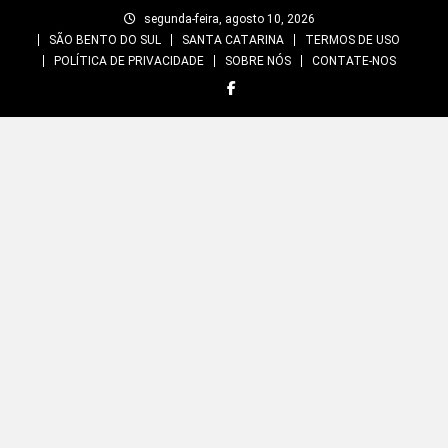
Skip
segunda-feira, agosto 10, 2026
to
SÃO BENTO DO SUL
SANTA CATARINA
TERMOS DE USO
content
POLÍTICA DE PRIVACIDADE
SOBRE NÓS
CONTATE-NOS