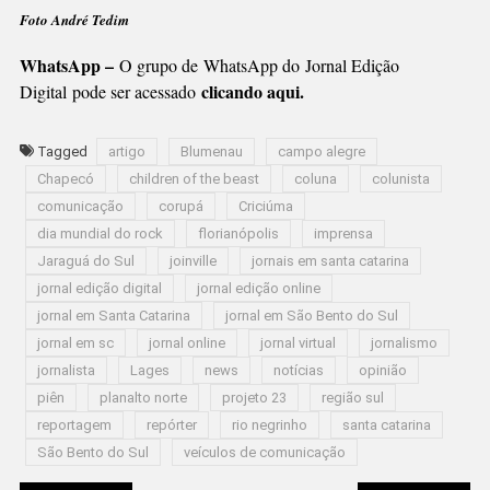
Foto André Tedim
WhatsApp –
O grupo de WhatsApp do Jornal Edição
clicando aqui.
Digital pode ser acessado
Tagged
artigo
Blumenau
campo alegre
Chapecó
children of the beast
coluna
colunista
comunicação
corupá
Criciúma
dia mundial do rock
florianópolis
imprensa
Jaraguá do Sul
joinville
jornais em santa catarina
jornal edição digital
jornal edição online
jornal em Santa Catarina
jornal em São Bento do Sul
jornal em sc
jornal online
jornal virtual
jornalismo
jornalista
Lages
news
notícias
opinião
piên
planalto norte
projeto 23
região sul
reportagem
repórter
rio negrinho
santa catarina
São Bento do Sul
veículos de comunicação