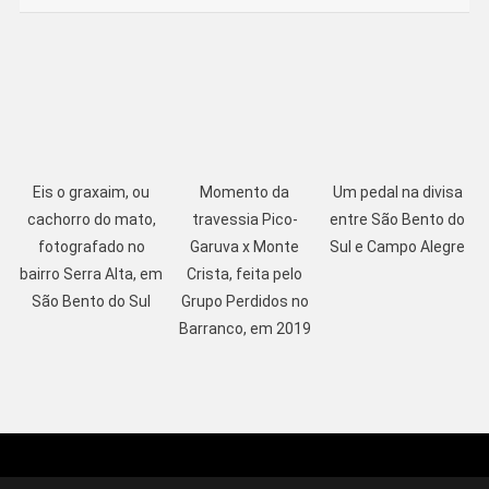
Eis o graxaim, ou
Momento da
Um pedal na divisa
cachorro do mato,
travessia Pico-
entre São Bento do
fotografado no
Garuva x Monte
Sul e Campo Alegre
bairro Serra Alta, em
Crista, feita pelo
São Bento do Sul
Grupo Perdidos no
Barranco, em 2019