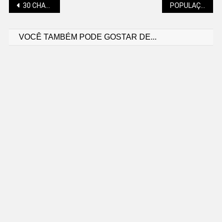
Navegação
30 CHAMADOS ATENDIDOS PELA DEFESA CIVIL MUNICIPAL
POPULAÇÃO DEVE ECONOMIZAR ÁGUA, REFORÇA SAMAE
VOCÊ TAMBÉM PODE GOSTAR DE...
de
Post