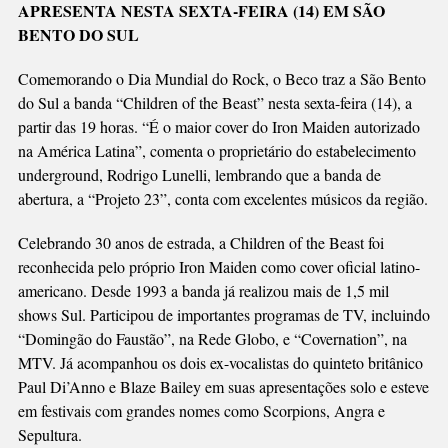
APRESENTA NESTA SEXTA-FEIRA (14) EM SÃO
BECO,
BENTO DO SUL
COM
“CHILDREN
Comemorando o Dia Mundial do Rock, o Beco traz a São Bento
OF
do Sul a banda “Children of the Beast” nesta sexta-feira (14), a
THE
partir das 19 horas. “É o maior cover do Iron Maiden autorizado
BEAST”
na América Latina”, comenta o proprietário do estabelecimento
underground, Rodrigo Lunelli, lembrando que a banda de
abertura, a “Projeto 23”, conta com excelentes músicos da região.
Celebrando 30 anos de estrada, a Children of the Beast foi
reconhecida pelo próprio Iron Maiden como cover oficial latino-
americano. Desde 1993 a banda já realizou mais de 1,5 mil
shows Sul. Participou de importantes programas de TV, incluindo
“Domingão do Faustão”, na Rede Globo, e “Covernation”, na
MTV. Já acompanhou os dois ex-vocalistas do quinteto britânico
Paul Di’Anno e Blaze Bailey em suas apresentações solo e esteve
em festivais com grandes nomes como Scorpions, Angra e
Sepultura.