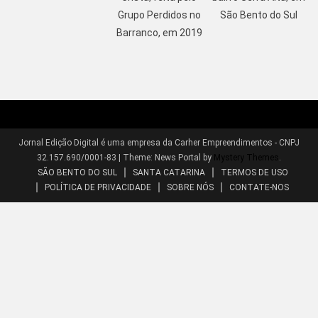
Grupo Perdidos no
São Bento do Sul
Barranco, em 2019
Jornal Edição Digital é uma empresa da Carher Empreendimentos - CNPJ
32.157.690/0001-83
|
Theme: News Portal by
Mystery Themes
.
SÃO BENTO DO SUL
SANTA CATARINA
TERMOS DE USO
POLÍTICA DE PRIVACIDADE
SOBRE NÓS
CONTATE-NOS