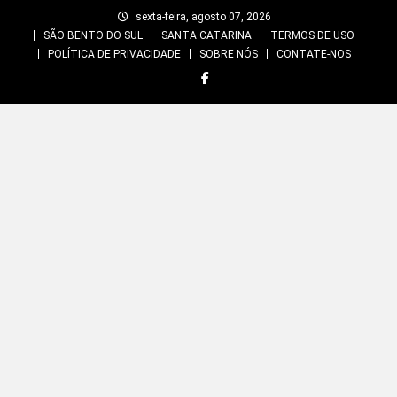
Skip
sexta-feira, agosto 07, 2026
to
SÃO BENTO DO SUL
SANTA CATARINA
TERMOS DE USO
content
POLÍTICA DE PRIVACIDADE
SOBRE NÓS
CONTATE-NOS