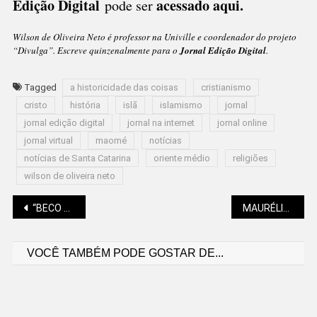
Edição Digital
acessado aqui
.
pode ser
Wilson de Oliveira Neto é professor na Univille e coordenador do projeto
“Divulga”. Escreve quinzenalmente para o
Jornal Edição Digital
.
Tagged
a historicidade das coisas
cristianismo
cristo
história
islã
islamismo
jornal
jornal edição digital
jornal na internet
jornal online
jornal virtual
maomé
notícias
notícias de Santa Catarina
oriente médio
religiões
wilson de oliveira neto
Navegação
“BECO 360” VIRA UMA GRANDE VITRINE ARTÍSTICO-CULTURAL
MAURÉLIO MACHADO: ALUCINANTE PAIXÃO
VOCÊ TAMBÉM PODE GOSTAR DE...
de