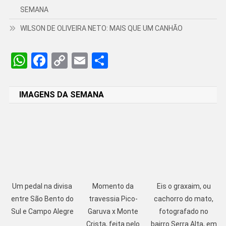
SEMANA
WILSON DE OLIVEIRA NETO: MAIS QUE UM CANHÃO
WhatsApp
Facebook
Copy
Email
Share
Link
IMAGENS DA SEMANA
Um pedal na divisa
Momento da
Eis o graxaim, ou
entre São Bento do
travessia Pico-
cachorro do mato,
Sul e Campo Alegre
Garuva x Monte
fotografado no
Crista, feita pelo
bairro Serra Alta, em