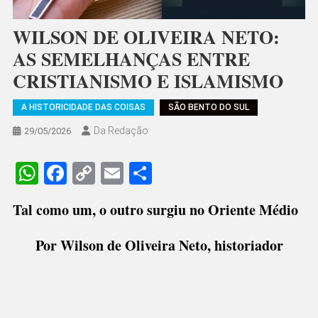
WILSON DE OLIVEIRA NETO:
AS SEMELHANÇAS ENTRE
CRISTIANISMO E ISLAMISMO
A HISTORICIDADE DAS COISAS
SÃO BENTO DO SUL
Da Redação
29/05/2026
WhatsApp
Facebook
Copy
Email
Share
Link
Tal como um, o outro surgiu no Oriente Médio
Por Wilson de Oliveira Neto, historiador