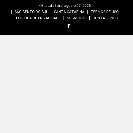
Skip
sexta-feira, agosto 07, 2026
to
SÃO BENTO DO SUL
SANTA CATARINA
TERMOS DE USO
content
POLÍTICA DE PRIVACIDADE
SOBRE NÓS
CONTATE-NOS