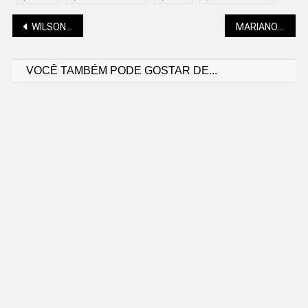
Navegação
WILSON DE OLIVEIRA NETO: AS SEMELHANÇAS ENTRE CRISTIANISMO E ISLAMISMO
MARIANO SOLTYS: O PROFESSOR É UM HERÓI, NINGUÉM PODE NEGAR
VOCÊ TAMBÉM PODE GOSTAR DE...
de
Post