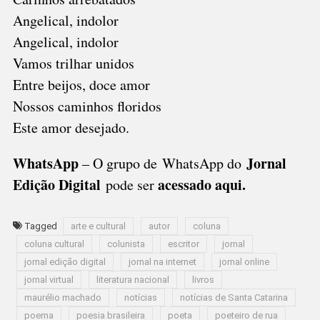
Angelical, indolor
Angelical, indolor
Vamos trilhar unidos
Entre beijos, doce amor
Nossos caminhos floridos
Este amor desejado.
WhatsApp
Jornal
– O grupo de WhatsApp do
Edição Digital
acessado aqui
.
pode ser
Tagged
arte e cultural
autor
coluna
coluna cultural
colunista
escritor
jornal
jornal edição digital
jornal na internet
jornal online
jornal virtual
literatura nacional
livros
maurélio machado
notícias
notícias de Santa Catarina
poema
poesia brasileira
poeta
poeteiro de rua