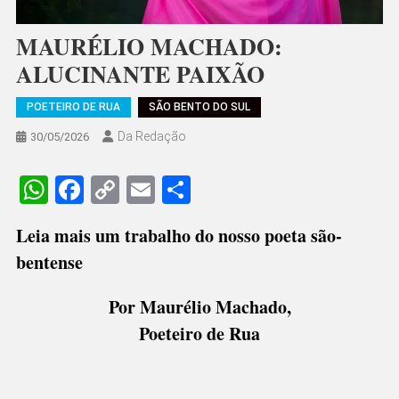
MAURÉLIO MACHADO:
ALUCINANTE PAIXÃO
POETEIRO DE RUA
SÃO BENTO DO SUL
Da Redação
30/05/2026
WhatsApp
Facebook
Copy
Email
Share
Link
Leia mais um trabalho do nosso poeta são-
bentense
Por Maurélio Machado,
Poeteiro de Rua