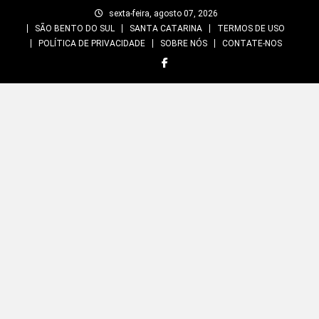
Skip
sexta-feira, agosto 07, 2026
to
SÃO BENTO DO SUL
SANTA CATARINA
TERMOS DE USO
content
POLÍTICA DE PRIVACIDADE
SOBRE NÓS
CONTATE-NOS