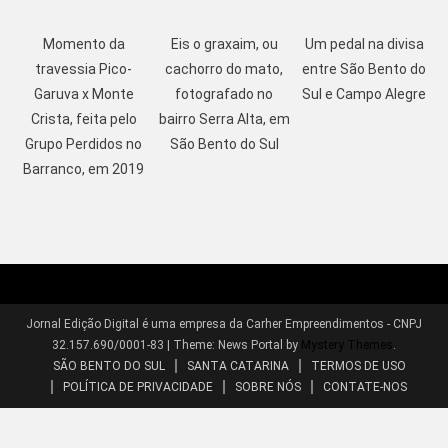
Momento da
Eis o graxaim, ou
Um pedal na divisa
travessia Pico-
cachorro do mato,
entre São Bento do
Garuva x Monte
fotografado no
Sul e Campo Alegre
Crista, feita pelo
bairro Serra Alta, em
Grupo Perdidos no
São Bento do Sul
Barranco, em 2019
Jornal Edição Digital é uma empresa da Carher Empreendimentos - CNPJ
32.157.690/0001-83
|
Theme: News Portal by
Mystery Themes
.
SÃO BENTO DO SUL
SANTA CATARINA
TERMOS DE USO
POLÍTICA DE PRIVACIDADE
SOBRE NÓS
CONTATE-NOS