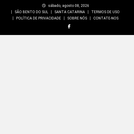
Skip
sábado, agosto 08, 2026
to
SÃO BENTO DO SUL
SANTA CATARINA
TERMOS DE USO
content
POLÍTICA DE PRIVACIDADE
SOBRE NÓS
CONTATE-NOS